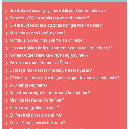
Buzdolabı temizliği için en etkili yöntemler nelerdir?
CarrefourSA'nın sahibi kim ve neden battı?
Öksürdükten sonra ağızdan kan gelirse ne denir?
Kurusıkı ve ses fişeği aynı mı?
Kurtuluş Savaşı'nda şehit olan örnekler
Hayvan hakları ile ilgili kompozisyon örnekleri nelerdir?
Kemal Gözler Hukuka Giriş hangi yayınevi?
Enformasyonun Anlamı ve Önemi
Çamaşır makinesi sıkma kaçuk ne işe yarar?
21 Haziran'da ekvatorda gece ve gündüz süresi eşit midir?
V70 hangi segment?
Kısa dönem sigorta primi nasıl hesaplanır?
Mısırda Ne Kadar Verim Var?
Hitachi hangi ülkenin malı?
Eti Pay Kek diyette yenir mi?
Zehra Güneş evli mi bekar mı?