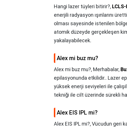
Hangi lazer tüyleri bitirir?,
LCLS-I
enerjili radyasyon ışınlarını ürett
olması sayesinde istenilen bölgey
atomik düzeyde gerçekleşen kimy
yakalayabilecek.
Alex mi buz mu?
Alex mi buz mu?,
Merhabalar,
Bu
epilasyonunda etkilidir.. Lazer ep
yüksek enerji seviyeleri ile çalış
tekniği ile cilt üzerinde sürekli
Alex EIS IPL mi?
Alex EIS IPL mi?,
Vücudun geri kal