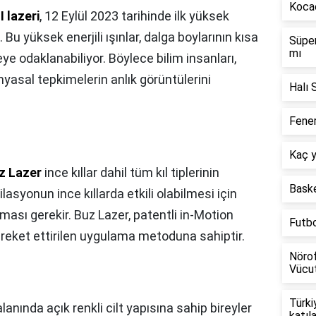
Kocae
I lazeri
, 12 Eylül 2023 tarihinde ilk yüksek
i. Bu yüksek enerjili ışınlar, dalga boylarının kısa
Süper
mı
e odaklanabiliyor. Böylece bilim insanları,
asal tepkimelerin anlık görüntülerini
Halı 
Fener
Kaç y
z Lazer
ince kıllar dahil tüm kıl tiplerinin
Baske
ilasyonun ince kıllarda etkili olabilmesi için
ılması gerekir. Buz Lazer, patentli in-Motion
Futb
 hareket ettirilen uygulama metoduna sahiptir.
Nörof
Vücut
Türki
anında açık renkli cilt yapısına sahip bireyler
katıl