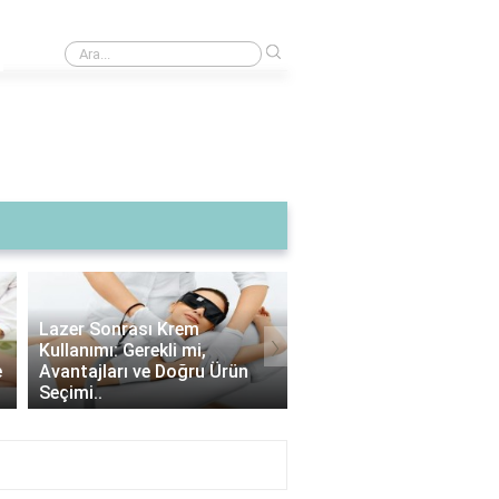
›
OLED ekranlı MacBook'un avantajları nelerdir?
›
Lazer Epilasyon Sonrası
Alexandrite Lazer: Hang
Çıkan Tüyler: Doğru Alım
Tipine Uygundur? |
İpuçları ve Bakım Strateji..
Alexandrite Lazer Hakkı