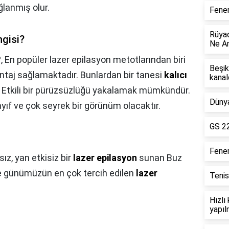
ğlanmış olur.
Fener
Rüyad
ngisi?
Ne An
?,
En popüler lazer epilasyon metotlarından biri
Beşik
antaj sağlamaktadır. Bunlardan bir tanesi
kalıcı
kanal
. Etkili bir pürüzsüzlüğü yakalamak mümkündür.
Dünya
zayıf ve çok seyrek bir görünüm olacaktır.
GS 22
Fene
sız, yan etkisiz bir
lazer epilasyon
sunan Buz
le günümüzün en çok tercih edilen
lazer
Tenis
Hızlı
yapıl