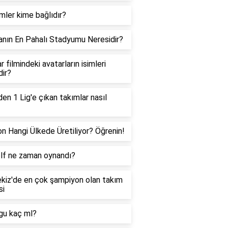
ler kime bağlıdır?
nın En Pahalı Stadyumu Neresidir?
r filmindeki avatarların isimleri
dir?
den 1 Lig'e çıkan takımlar nasıl
on Hangi Ülkede Üretiliyor? Öğrenin!
olf ne zaman oynandı?
kiz'de en çok şampiyon olan takım
si
gu kaç ml?