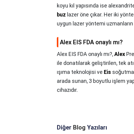
koyu kıl yapısında ise alexandrite
buz
lazer öne çıkar. Her iki yönt
uygun lazer yöntemi uzmanların ci
Alex EIS FDA onaylı mı?
Alex EIS FDA onaylı mı?,
Alex
Pre
ile donatılarak geliştirilen, tek a
ışıma teknolojisi ve
Eis
soğutma b
arada sunan, 3 boyutlu işlem yapa
cihazıdır.
Diğer
Blog
Yazıları