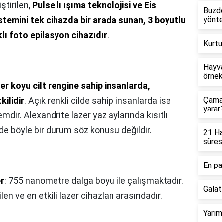
ştirilen,
Pulse'lı ışıma teknolojisi ve Eis
Buzdo
stemini tek cihazda bir arada sunan, 3 boyutlu
yönte
klı foto epilasyon cihazıdır
.
Kurtu
Hayva
örnek
er koyu cilt rengine sahip insanlarda,
kilidir
. Açık renkli cilde sahip insanlarda ise
Çamaş
yarar
mdir. Alexandrite lazer yaz aylarında kısıtlı
rde böyle bir durum söz konusu değildir.
21 Ha
süres
En pa
er
: 755 nanometre dalga boyu ile çalışmaktadır.
Galat
ilen ve en etkili lazer cihazları arasındadır.
Yarım