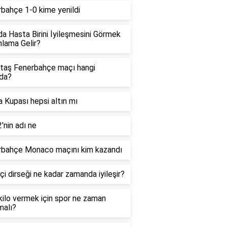
bahçe 1-0 kime yenildi
a Hasta Birini İyileşmesini Görmek
lama Gelir?
taş Fenerbahçe maçı hangi
da?
 Kupası hepsi altın mı
'nin adı ne
rbahçe Monaco maçını kim kazandı
çi dirseği ne kadar zamanda iyileşir?
 kilo vermek için spor ne zaman
malı?