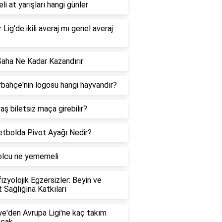
li at yarışları hangi günler
 Lig'de ikili averaj mı genel averaj
Saha Ne Kadar Kazandırır
bahçe'nin logosu hangi hayvandır?
aş biletsiz maça girebilir?
tbolda Pivot Ayağı Nedir?
olcu ne yememeli
izyolojik Egzersizler: Beyin ve
 Sağlığına Katkıları
ye'den Avrupa Ligi'ne kaç takım
acak