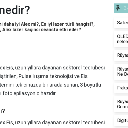
 nedir?
Bl
Saten
i daha iyi Alex mi?, En iyi lazer türü hangisi?,
?, Alex lazer kaçıncı seansta etki eder?
OLED 
neler
Rüya
lex Eis, uzun yıllara dayanan sektörel tecrübesi
Rüyad
Ne D
irilen, Pulse'lı ışıma teknolojisi ve Eis
temini tek cihazda bir arada sunan, 3 boyutlu
Frak
ı foto epilasyon cihazıdır.
Rüyad
Görm
i?
Digit
ex Eis, uzun yıllara dayanan sektörel tecrübesi