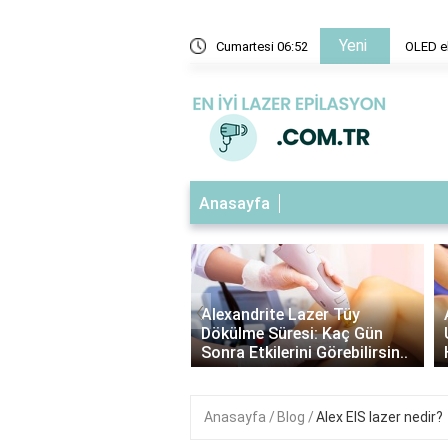
Yeni
ook'un avantajları nelerdir?
Cumartesi 06:52
OLED ek
Anasayfa
‹
ndrite Lazer Tüy
Alexandrite Lazer Öncesi Tüy
me Süresi: Kaç Gün
Uzunluğu: En İdeal Boyu ve
Etkilerini Görebilirsin..
Hazırlık Adımları..
Anasayfa
Blog
Alex EIS lazer nedir?