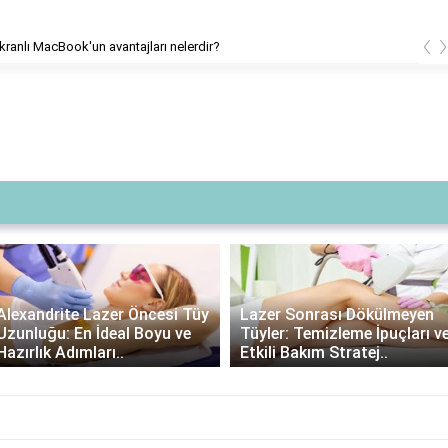
‹
ranlı MacBook'un avantajları nelerdir?
Lazer Sonrası Krem
Lazer Sonrası Dökülmeyen
Kullanımı: Gerekli mi,
Tüyler: Temizleme İpuçları ve
Avantajları ve Doğru Ürün
Etkili Bakım Stratej..
Seçimi..