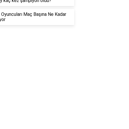
y kaç kez şampiyon oldu?
 Oyuncuları Maç Başına Ne Kadar
yor