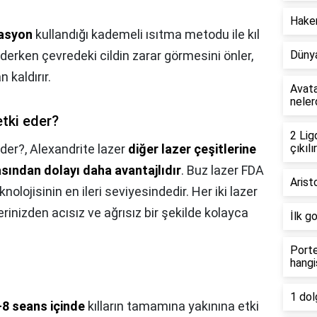
Hakem
lasyon
kullandığı kademeli ısıtma metodu ile kıl
p ederken çevredeki cildin zarar görmesini önler,
Dünya
 kaldırır.
Avata
neler
etki eder?
2 Lig
eder?,
Alexandrite lazer
diğer lazer çeşitlerine
çıkılır
sından dolayı daha avantajlıdır
. Buz lazer FDA
Arist
nolojisinin en ileri seviyesindedir. Her iki lazer
nizden acısız ve ağrısız bir şekilde kolayca
İlk g
Porte
hangi
1 dol
-8 seans içinde
kılların tamamına yakınına etki