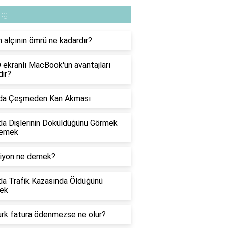
og
 alçının ömrü ne kadardır?
ekranlı MacBook'un avantajları
dir?
da Çeşmeden Kan Akması
a Dişlerinin Döküldüğünü Görmek
emek
siyon ne demek?
a Trafik Kazasında Öldüğünü
ek
urk fatura ödenmezse ne olur?