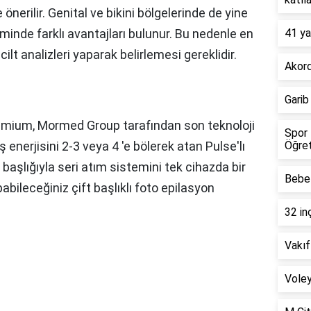
 önerilir. Genital ve bikini bölgelerinde de yine
eminde farklı avantajları bulunur. Bu nedenle en
41 ya
lt analizleri yaparak belirlemesi gereklidir.
Akord
Garib
mium, Mormed Group tarafından son teknoloji
Spor 
tış enerjisini 2-3 veya 4 'e bölerek atan Pulse'lı
Öğret
aşlığıyla seri atım sistemini tek cihazda bir
Bebel
bileceğiniz çift başlıklı foto epilasyon
32 in
Vakıf
Voley