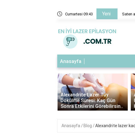
Yeni
araç hemen alınır mı?
Cumartesi 09:43
Saten a
Anasayfa
‹
ndrite Lazer: Hangi Kıl
Alexandrite Lazer Tüy
e Uygundur? |
Dökülme Süresi: Kaç Gün
ndrite Lazer Hakkında ..
Sonra Etkilerini Görebilirsin..
Anasayfa
Blog
Alexandrite lazer kac