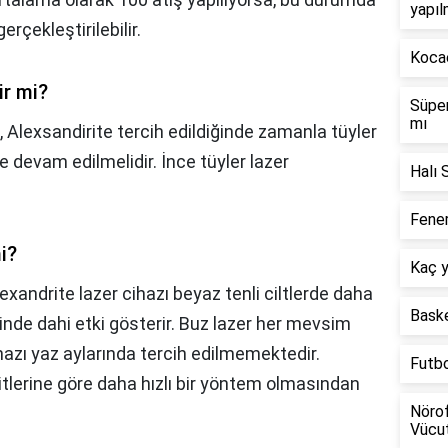
yapıl
rçekleştirilebilir.
Kocae
ir mi?
Süper
mı
?,
Alexsandirite tercih edildiğinde zamanla tüyler
le devam edilmelidir. İnce tüyler lazer
Halı 
Fener
i?
Kaç y
exandrite lazer cihazı beyaz tenli ciltlerde daha
Baske
lerinde dahi etki gösterir. Buz lazer her mevsim
cihazı yaz aylarında tercih edilmemektedir.
Futb
şitlerine göre daha hızlı bir yöntem olmasından
Nörof
Vücut