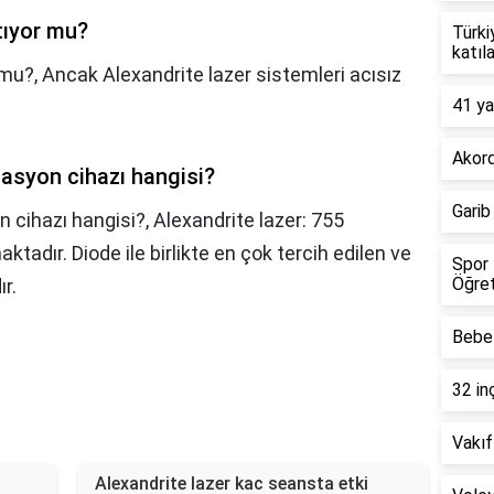
ıtıyor mu?
Türki
katıl
 mu?,
Ancak Alexandrite lazer sistemleri acısız
41 ya
Akord
ilasyon cihazı hangisi?
Garib
n cihazı hangisi?,
Alexandrite lazer: 755
tadır. Diode ile birlikte en çok tercih edilen ve
Spor 
Öğret
ır.
Bebel
32 in
Vakıf
Alexandrite lazer kac seansta etki