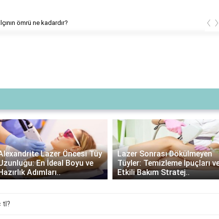
‹
lçının ömrü ne kadardır?
Alexandrite Lazer Öncesi Tüy
Lazer Sonrası Dökülmeyen
Uzunluğu: En İdeal Boyu ve
Tüyler: Temizleme İpuçları v
Hazırlık Adımları..
Etkili Bakım Stratej..
 tl?