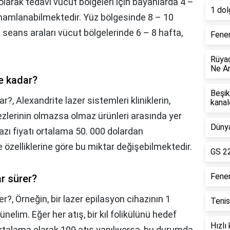
ı olarak tedavi vücut bölgeleri için bayanlarda 4 –
1 dol
mamlanabilmektedir. Yüz bölgesinde 8 – 10
 seans araları vücut bölgelerinde 6 – 8 hafta,
Fener
Rüyad
Ne An
ne kadar?
Beşik
dar?,
Alexandrite lazer sistemleri kliniklerin,
kanal
zlerinin olmazsa olmaz ürünleri arasında yer
Dünya
azı fiyatı ortalama 50. 000 dolardan
 özelliklerine göre bu miktar değişebilmektedir.
GS 22
Fene
ar sürer?
er?,
Örneğin, bir lazer epilasyon cihazının 1
Tenis
elim. Eğer her atış, bir kıl folikülünü hedef
Hızlı
ortalama olarak 100 atış yapılıyorsa, bu durumda