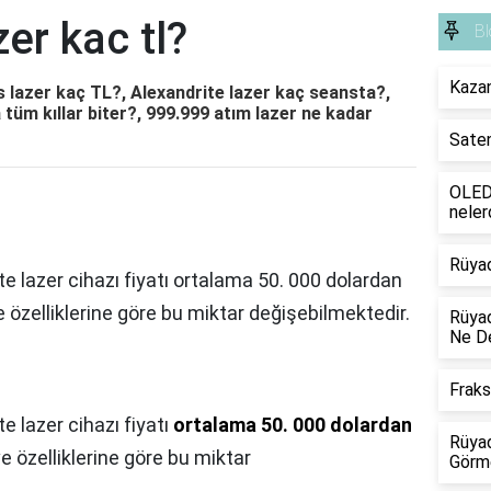
er kac tl?
Bl
Kazan
ns lazer kaç TL?, Alexandrite lazer kaç seansta?,
 tüm kıllar biter?, 999.999 atım lazer ne kadar
Saten
OLED 
neler
Rüya
e lazer cihazı fiyatı ortalama 50. 000 dolardan
 özelliklerine göre bu miktar değişebilmektedir.
Rüyad
Ne D
Frak
e lazer cihazı fiyatı
ortalama 50. 000 dolardan
Rüyad
ve özelliklerine göre bu miktar
Görm