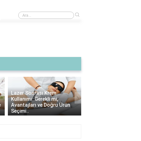
›
Saten alçının ömrü ne kadardır?
Lazer Sonrası Krem
›
Kullanımı: Gerekli mi,
Lazer Epilasyon Sonras
e
Avantajları ve Doğru Ürün
Çıkan Tüyler: Doğru Al
Seçimi..
İpuçları ve Bakım Strate