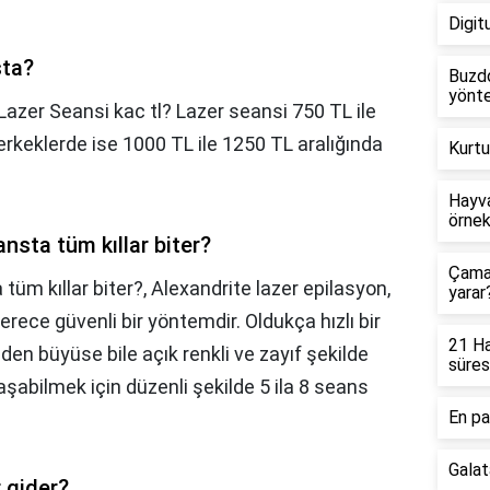
Digit
sta?
Buzdo
yönte
Lazer Seansi kac tl? Lazer seansi 750 TL ile
erkeklerde ise 1000 TL ile 1250 TL aralığında
Kurtu
Hayva
örnek
ansta tüm kıllar biter?
Çamaş
 tüm kıllar biter?,
Alexandrite lazer epilasyon,
yarar
rece güvenli bir yöntemdir. Oldukça hızlı bir
21 Ha
den büyüse bile açık renkli ve zayıf şekilde
süres
aşabilmek için düzenli şekilde 5 ila 8 seans
En pa
Galat
 gider?