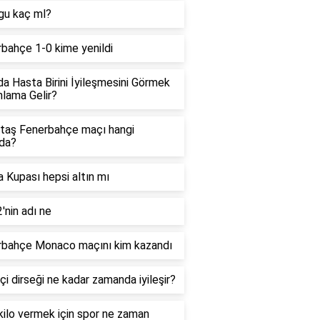
gu kaç ml?
bahçe 1-0 kime yenildi
a Hasta Birini İyileşmesini Görmek
lama Gelir?
taş Fenerbahçe maçı hangi
da?
 Kupası hepsi altın mı
'nin adı ne
rbahçe Monaco maçını kim kazandı
çi dirseği ne kadar zamanda iyileşir?
 kilo vermek için spor ne zaman