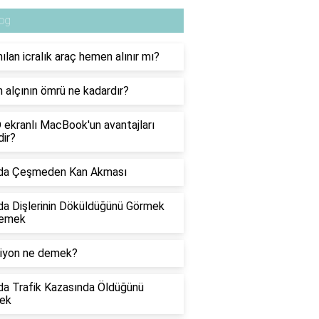
og
ılan icralık araç hemen alınır mı?
 alçının ömrü ne kadardır?
ekranlı MacBook'un avantajları
dir?
da Çeşmeden Kan Akması
a Dişlerinin Döküldüğünü Görmek
emek
siyon ne demek?
a Trafik Kazasında Öldüğünü
ek