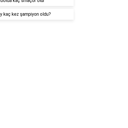
bolda kaç smaçör olur
y kaç kez şampiyon oldu?