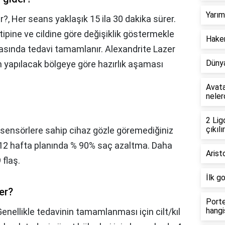
Yarım
r?,
Her seans yaklaşık 15 ila 30 dakika sürer.
l tipine ve cildine göre değişiklik göstermekle
Hakem
arasında tedavi tamamlanır. Alexandrite Lazer
Dünya
 yapılacak bölgeye göre hazırlık aşaması
Avata
neler
2 Lig
çıkılır
sensörlere sahip cihaz gözle göremediğiniz
 6-12 hafta planında % 90% saç azaltma. Daha
Arist
 flaş.
İlk g
er?
Porte
hangi
enellikle tedavinin tamamlanması için cilt/kıl