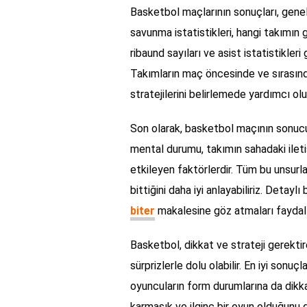
Basketbol maçlarının sonuçları, genell
savunma istatistikleri, hangi takımın 
ribaund sayıları ve asist istatistikleri 
Takımların maç öncesinde ve sırasınd
stratejilerini belirlemede yardımcı olu
Son olarak, basketbol maçının sonucu,
mental durumu, takımın sahadaki ileti
etkileyen faktörlerdir. Tüm bu unsurl
bittiğini daha iyi anlayabiliriz. Detaylı
biter
makalesine göz atmaları faydalı
Basketbol, dikkat ve strateji gerekti
sürprizlerle dolu olabilir. En iyi sonu
oyuncuların form durumlarına da dikka
karmaşık ve ilginç bir oyun olduğunu g