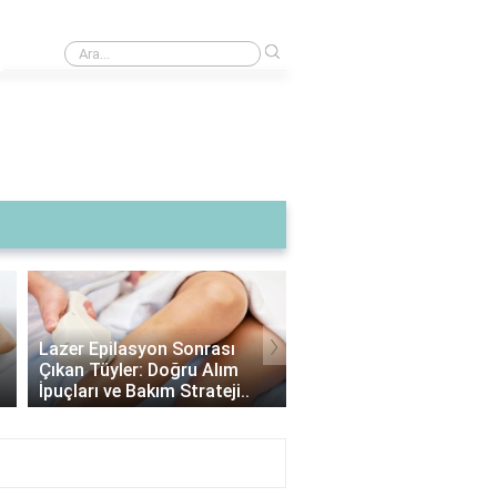
›
Rüyada Erkek Bebeğin Konuştuğunu Görmek - Anlamı ve Yorumları
›
Lazer Epilasyon Sonrası
Alexandrite Lazer: Hang
Çıkan Tüyler: Doğru Alım
Tipine Uygundur? |
İpuçları ve Bakım Strateji..
Alexandrite Lazer Hakkı