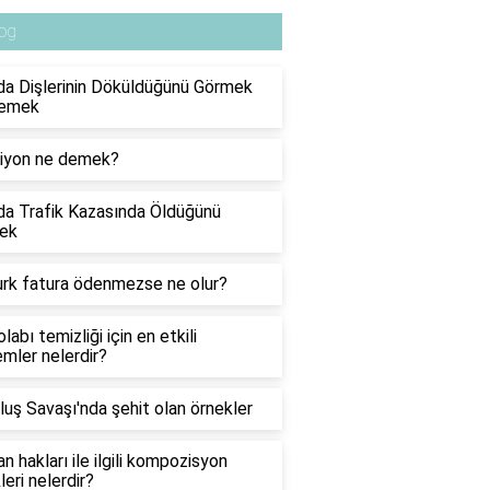
og
a Dişlerinin Döküldüğünü Görmek
emek
siyon ne demek?
a Trafik Kazasında Öldüğünü
ek
urk fatura ödenmezse ne olur?
labı temizliği için en etkili
mler nelerdir?
luş Savaşı'nda şehit olan örnekler
n hakları ile ilgili kompozisyon
leri nelerdir?