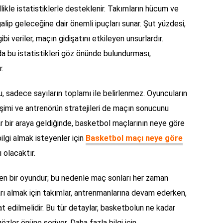
ikle istatistiklerle desteklenir. Takımların hücum ve
galip geleceğine dair önemli ipuçları sunar. Şut yüzdesi,
gibi veriler, maçın gidişatını etkileyen unsurlardır.
a bu istatistikleri göz önünde bulundurması,
r.
 sadece sayıların toplamı ile belirlenmez. Oyuncuların
şimi ve antrenörün stratejileri de maçın sonucunu
ar bir araya geldiğinde, basketbol maçlarının neye göre
 bilgi almak isteyenler için
Basketbol maçı neye göre
 olacaktır.
ren bir oyundur; bu nedenle maç sonları her zaman
çları almak için takımlar, antrenmanlarına devam ederken,
t edilmelidir. Bu tür detaylar, basketbolun ne kadar
özler önüne seriyor. Daha fazla bilgi için