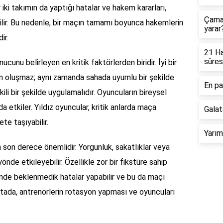
 iki takımın da yaptığı hatalar ve hakem kararları,
Çamaş
lir. Bu nedenle, bir maçın tamamı boyunca hakemlerin
yarar
ir.
21 Ha
süres
unu belirleyen en kritik faktörlerden biridir. İyi bir
n oluşmaz; aynı zamanda sahada uyumlu bir şekilde
En pa
kili bir şekilde uygulamalıdır. Oyuncuların bireysel
a etkiler. Yıldız oyuncular, kritik anlarda maça
Galat
ete taşıyabilir.
Yarım
a son derece önemlidir. Yorgunluk, sakatlıklar veya
de etkileyebilir. Özellikle zor bir fikstüre sahip
inde beklenmedik hatalar yapabilir ve bu da maçı
ktada, antrenörlerin rotasyon yapması ve oyuncuları
.