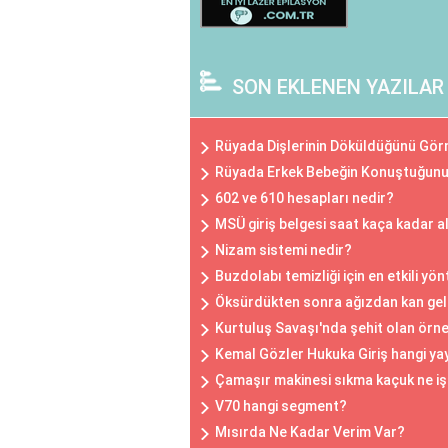
SON EKLENEN YAZILAR
Rüyada Dişlerinin Döküldüğünü Gö
Rüyada Erkek Bebeğin Konuştuğunu
602 ve 610 hesapları nedir?
MSÜ giriş belgesi saat kaça kadar al
Nizam sistemi nedir?
Buzdolabı temizliği için en etkili yö
Öksürdükten sonra ağızdan kan geli
Kurtuluş Savaşı'nda şehit olan örne
Kemal Gözler Hukuka Giriş hangi ya
Çamaşır makinesi sıkma kaçuk ne iş
V70 hangi segment?
Mısırda Ne Kadar Verim Var?