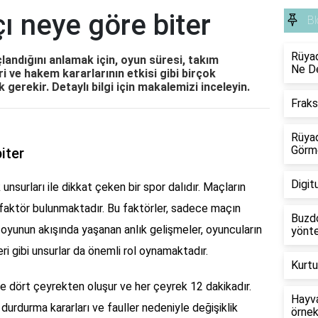
ı neye göre biter
Bl
Rüyad
landığını anlamak için, oyun süresi, takım
Ne D
i ve hakem kararlarının etkisi gibi birçok
erekir. Detaylı bilgi için makalemizi inceleyin.
Frak
Rüyad
Görm
iter
Digit
unsurları ile dikkat çeken bir spor dalıdır. Maçların
 faktör bulunmaktadır. Bu faktörler, sadece maçın
Buzdo
da oyunun akışında yaşanan anlık gelişmeler, oyuncuların
yönte
eri gibi unsurlar da önemli rol oynamaktadır.
Kurtu
le dört çeyrekten oluşur ve her çeyrek 12 dakikadır.
Hayva
urdurma kararları ve fauller nedeniyle değişiklik
örnek