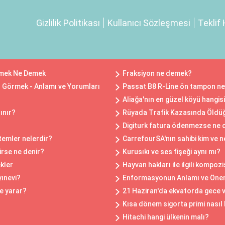
Gizlilik Politikası
Kullanıcı Sözleşmesi
Teklif 
rmek Ne Demek
Fraksiyon ne demek?
 Görmek - Anlamı ve Yorumları
Passat B8 R-Line ön tampon ne
Aliağa'nın en güzel köyü hangis
ınır?
Rüyada Trafik Kazasında Öld
Digiturk fatura ödenmezse ne 
ntemler nelerdir?
CarrefourSA'nın sahibi kim ve 
rse ne denir?
Kurusıkı ve ses fişeği aynı mı?
kler
Hayvan hakları ile ilgili kompoz
yınevi?
Enformasyonun Anlamı ve Öne
e yarar?
21 Haziran'da ekvatorda gece v
Kısa dönem sigorta primi nasıl
Hitachi hangi ülkenin malı?