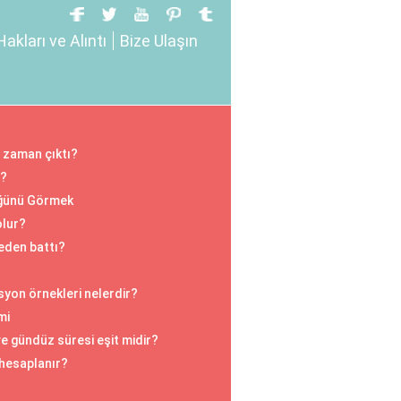
Hakları ve Alıntı
Bize Ulaşın
 zaman çıktı?
i?
üğünü Görmek
olur?
neden battı?
isyon örnekleri nelerdir?
mi
e gündüz süresi eşit midir?
 hesaplanır?