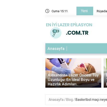
Yeni
eğin Konuştuğunu Görmek - Anlamı ve Yorumları
Cuma 15:11
Rüyada
Anasayfa
‹
ndrite Lazer Tüy
Alexandrite Lazer Öncesi Tüy
me Süresi: Kaç Gün
Uzunluğu: En İdeal Boyu ve
Etkilerini Görebilirsin..
Hazırlık Adımları..
Anasayfa
Blog
Basketbol maçı neye