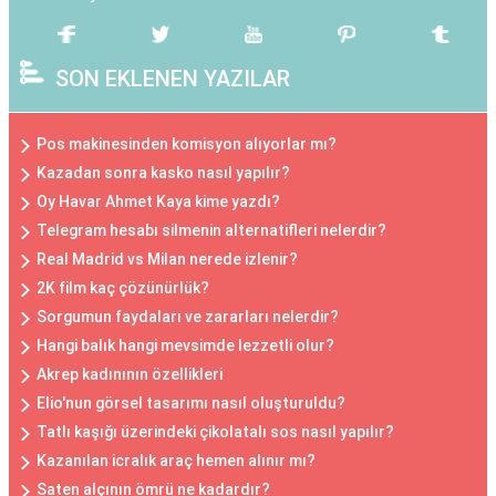
SON EKLENEN YAZILAR
Pos makinesinden komisyon alıyorlar mı?
Kazadan sonra kasko nasıl yapılır?
Oy Havar Ahmet Kaya kime yazdı?
Telegram hesabı silmenin alternatifleri nelerdir?
Real Madrid vs Milan nerede izlenir?
2K film kaç çözünürlük?
Sorgumun faydaları ve zararları nelerdir?
Hangi balık hangi mevsimde lezzetli olur?
Akrep kadınının özellikleri
Elio'nun görsel tasarımı nasıl oluşturuldu?
Tatlı kaşığı üzerindeki çikolatalı sos nasıl yapılır?
Kazanılan icralık araç hemen alınır mı?
Saten alçının ömrü ne kadardır?