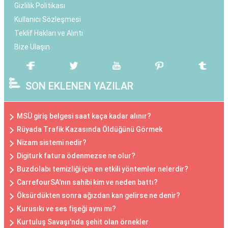
Gizlilik Politikası
Kullanıcı Sözleşmesi
Teklif Hakları ve Alıntı
Bize Ulaşın
SON EKLENEN YAZILAR
MSÜ giriş belgesi saat kaça kadar alınır?
Rüyada Trafik Kazasında Öldüğünü Görmek
Nizam sistemi nedir?
Digiturk fatura ödenmezse ne olur?
Buzdolabı temizliği için en etkili yöntemler nelerdir?
CarrefourSA'nın sahibi kim ve neden battı?
Öksürdükten sonra ağızdan kan gelirse ne denir?
Kurusıkı ve ses fişeği aynı mı?
Kurtuluş Savaşı'nda şehit olan örnekler