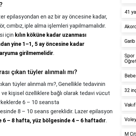
?
41 ya
er epilasyondan en az bir ay öncesine kadar,
ör, cımbız, iple alma işlemleri yapılmamalıdır.
Akord
si için
kılın köküne kadar uzanması
Garib
dan yine 1–1, 5 ay öncesine kadar
aryuma girilmemelidir
.
Spor 
Öğret
ası çıkan tüyler alınmalı mı?
Bebel
ıkan tüyler alınmalı mı?,
Genellikle tedavinin
32 in
ve kişisel özelliklere bağlı olarak tedavi vücut
erkeklerde 6 – 10 seansta
Vakıf
sinde 8 – 10 seans gereklidir. Lazer epilasyon
Voley
 6 – 8 hafta, yüz bölgesinde 4 – 6 haftadır
.
M Cit