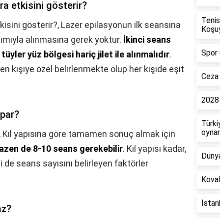
a etkisini gösterir?
Tenis
isini gösterir?,
Lazer epilasyonun ilk seansına
Koşu
rdımıyla alınmasına gerek yoktur.
İkinci seans
Spor 
üyler yüz bölgesi hariç jilet ile alınmalıdır
.
 kişiye özel belirlenmekte olup her kişide eşit
Ceza 
2028 
apar?
Türki
oyna
,
Kıl yapısına göre tamamen sonuç almak için
bazen de 8-10 seans gerekebilir
. Kıl yapısı kadar,
Dünya
i de seans sayısını belirleyen faktörler
Koval
İstan
az?