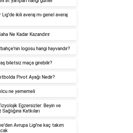
li at yarışları hangi günler
 Lig'de ikili averaj mı genel averaj
Saha Ne Kadar Kazandırır
bahçe'nin logosu hangi hayvandır?
aş biletsiz maça girebilir?
tbolda Pivot Ayağı Nedir?
olcu ne yememeli
izyolojik Egzersizler: Beyin ve
 Sağlığına Katkıları
ye'den Avrupa Ligi'ne kaç takım
acak