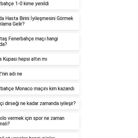
bahçe 1-0 kime yenildi
a Hasta Birini İyileşmesini Görmek
lama Gelir?
taş Fenerbahçe maçı hangi
da?
 Kupası hepsi altın mı
'nin adı ne
rbahçe Monaco maçını kim kazandı
çi dirseği ne kadar zamanda iyileşir?
 kilo vermek için spor ne zaman
malı?