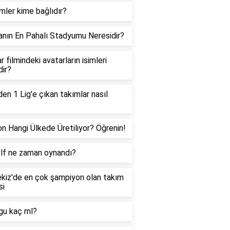
ler kime bağlıdır?
nın En Pahalı Stadyumu Neresidir?
r filmindeki avatarların isimleri
dir?
den 1 Lig'e çıkan takımlar nasıl
on Hangi Ülkede Üretiliyor? Öğrenin!
olf ne zaman oynandı?
kiz'de en çok şampiyon olan takım
si
gu kaç ml?