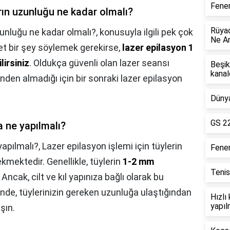
Fener
rın uzunluğu ne kadar olmalı?
Rüyad
zunluğu ne kadar olmalı?,
konusuyla ilgili pek çok
Ne An
et bir şey söylemek gerekirse,
lazer epilasyon 1
lirsiniz
. Oldukça güvenli olan lazer seansı
Beşik
kanal
ökünden almadığı için bir sonraki lazer epilasyon
Dünya
GS 22
a ne yapılmalı?
yapılmalı?,
Lazer epilasyon işlemi için tüylerin
Fene
ekmektedir. Genellikle, tüylerin
1-2 mm
Tenis
Ancak, cilt ve kıl yapınıza bağlı olarak bu
inde, tüylerinizin gereken uzunluğa ulaştığından
Hızlı
yapıl
şın.