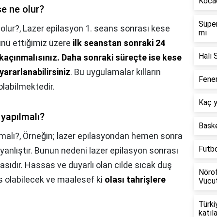
Kocae
e ne olur?
Süper
olur?,
Lazer epilasyon 1. seans sonrası kese
mı
ünü ettiğimiz üzere
ilk seanstan sonraki 24
Halı 
kaçınmalısınız.
Daha sonraki süreçte ise kese
ararlanabilirsiniz
. Bu uygulamalar kılların
Fener
labilmektedir.
Kaç y
 yapılmalı?
Baske
lmalı?,
Örneğin; lazer epilasyondan hemen sonra
Futb
anlıştır. Bunun nedeni lazer epilasyon sonrası
masıdır. Hassas ve duyarlı olan cilde sıcak duş
Nörof
 olabilecek ve maalesef ki
olası tahrişlere
Vücut
Türki
katıl