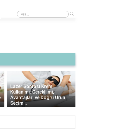
›
Hayvan hakları ile ilgili kompozisyon örnekleri nelerdir?
›
Lazer Epilasyon Sonrası
Alexandrite Lazer: Hang
Çıkan Tüyler: Doğru Alım
Tipine Uygundur? |
İpuçları ve Bakım Strateji..
Alexandrite Lazer Hakkı