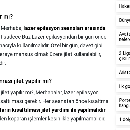
Hakem
ır mı?
Dünya
,
Merhaba,
lazer epilasyon seansları arasında
Avata
let sadece Buz Lazer epilasyondan bir gün önce
neler
ıyla kullanılmalıdır. Özel bir gün, davet gibi
2 Lig
reye mahsus olmak üzere jilet kullanılabilir,
çıkılır
ir.
Arist
ası jilet yapılır mı?
İlk g
ilet yapılır mı?,
Merhabalar, lazer epilasyon
Porte
ısaltılması gerekir. Her seanstan önce kısaltma
hangi
lların kısaltılması jilet yardımı ile yapılmalıdır
nden koparan işlemler kesinlikle yapılmamalıdır.
1 dol