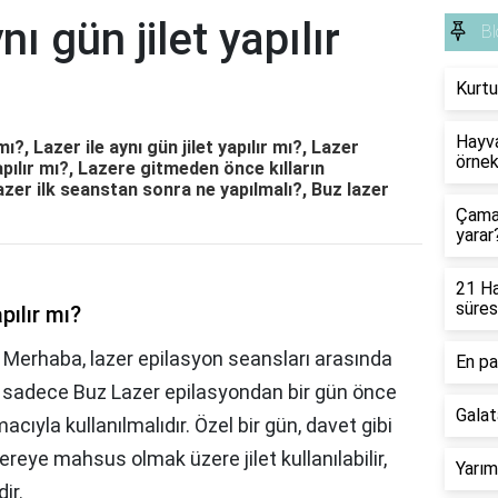
ı gün jilet yapılır
Bl
Kurtu
Hayva
mı?, Lazer ile aynı gün jilet yapılır mı?, Lazer
örnek
apılır mı?, Lazere gitmeden önce kılların
azer ilk seanstan sonra ne yapılmalı?, Buz lazer
Çamaş
yarar
21 Ha
süres
pılır mı?
ı?, Merhaba, lazer epilasyon seansları arasında
En pa
et sadece Buz Lazer epilasyondan bir gün önce
Galat
ıyla kullanılmalıdır. Özel bir gün, davet gibi
reye mahsus olmak üzere jilet kullanılabilir,
Yarım
ir.