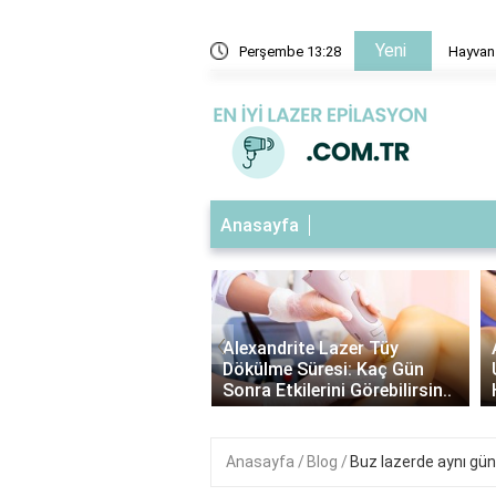
Yeni
 ilgili kompozisyon örnekleri nelerdir?
Perşembe 13:28
Hayvan 
Anasayfa
‹
ndrite Lazer Tüy
Alexandrite Lazer Öncesi Tüy
me Süresi: Kaç Gün
Uzunluğu: En İdeal Boyu ve
Etkilerini Görebilirsin..
Hazırlık Adımları..
Anasayfa
Blog
Buz lazerde aynı gün j