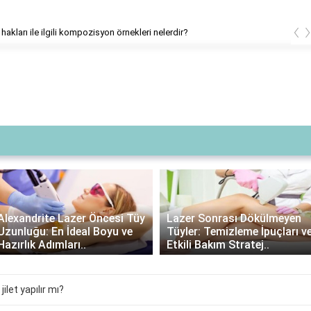
‹
hakları ile ilgili kompozisyon örnekleri nelerdir?
Lazer Sonrası Krem
Lazer Sonrası Dökülmeyen
Kullanımı: Gerekli mi,
Tüyler: Temizleme İpuçları ve
Avantajları ve Doğru Ürün
Etkili Bakım Stratej..
Seçimi..
ilet yapılır mı?