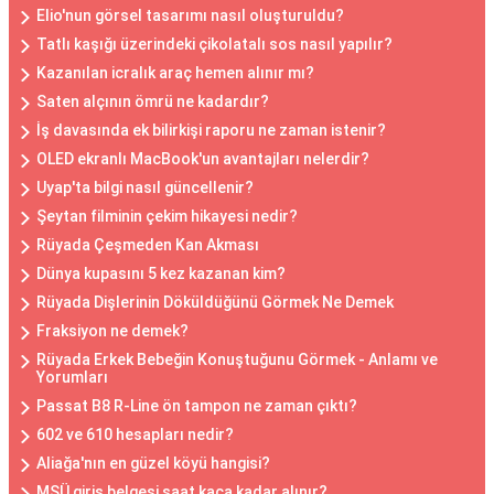
Elio'nun görsel tasarımı nasıl oluşturuldu?
Tatlı kaşığı üzerindeki çikolatalı sos nasıl yapılır?
Kazanılan icralık araç hemen alınır mı?
Saten alçının ömrü ne kadardır?
İş davasında ek bilirkişi raporu ne zaman istenir?
OLED ekranlı MacBook'un avantajları nelerdir?
Uyap'ta bilgi nasıl güncellenir?
Şeytan filminin çekim hikayesi nedir?
Rüyada Çeşmeden Kan Akması
Dünya kupasını 5 kez kazanan kim?
Rüyada Dişlerinin Döküldüğünü Görmek Ne Demek
Fraksiyon ne demek?
Rüyada Erkek Bebeğin Konuştuğunu Görmek - Anlamı ve
Yorumları
Passat B8 R-Line ön tampon ne zaman çıktı?
602 ve 610 hesapları nedir?
Aliağa'nın en güzel köyü hangisi?
MSÜ giriş belgesi saat kaça kadar alınır?