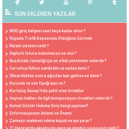
SON EKLENEN YAZILAR
MSÜ giriş belgesi saat kaça kadar alınır?
Rüyada Trafik Kazasında Öldüğünü Görmek
Nizam sistemi nedir?
Digiturk fatura ödenmezse ne olur?
Buzdolabı temizliği için en etkili yöntemler nelerdir?
CarrefourSA'nın sahibi kim ve neden battı?
Öksürdükten sonra ağızdan kan gelirse ne denir?
Kurusıkı ve ses fişeği aynı mı?
Kurtuluş Savaşı'nda şehit olan örnekler
Hayvan hakları ile ilgili kompozisyon örnekleri nelerdir?
Kemal Gözler Hukuka Giriş hangi yayınevi?
Enformasyonun Anlamı ve Önemi
Çamaşır makinesi sıkma kaçuk ne işe yarar?
21 Haziran'da ekvatorda gece ve gündüz süresi eşit midir?