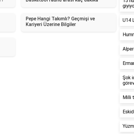
15 nu
giyiy
Pepe Hangi Takımlı? Geçmişi ve
U14 L
Kariyeri Üzerine Bilgiler
Humme
Alper
Erman
Şok i
görev
Milli 
Eskid
Yüzme