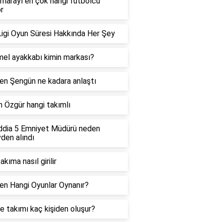
marayı en çok hangi futbolcu
or
igi Oyun Süresi Hakkında Her Şey
l ayakkabı kimin markası?
en Şengün ne kadara anlaştı
 Özgür hangi takımlı
ddia 5 Emniyet Müdürü neden
den alındı
takıma nasıl girilir
en Hangi Oyunlar Oynanır?
 takımı kaç kişiden oluşur?