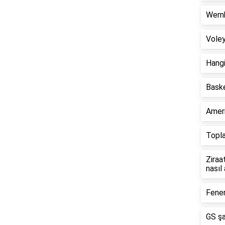
Wembl
Voley
Hangi
Bask
Ameri
Topla
Ziraa
nasıl 
Fener
GS şa