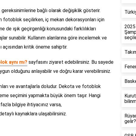
 gereksinimlerine bağlı olarak değişiklik gösterir.
Türki
in fotoblok seçilirken, iç mekan dekorasyonları için
2025
me de ışık geçirgenliği konusundaki farklılıkları
Şampi
seçile
ajlar sunabilir. Kullanım alanlarına göre incelemek ve
 açısından kritik öneme sahiptir.
Takım
lok aynı mı?
sayfasını ziyaret edebilirsiniz. Bu sayede
Fener
gun olduğunu anlayabilir ve doğru karar verebilirsiniz.
Baske
anları ve avantajlarla doludur. Dekota ve fotoblok
lzeme seçimini yapmakta büyük önem taşır. Hangi
Kurut
bilin
azla bilgiye ihtiyacınız varsa,
etaylı kaynaklara ulaşabilirsiniz.
Rüya
gelir?
GSB H