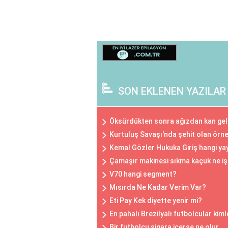
SON EKLENEN YAZILAR
Öksürdükten sonra ağızdan kan geli
Kurtuluş Savaşı'nda şehit olan örne
Kemal Gözler Hukuka Giriş hangi ya
Çamaşır makinesi sıkma kaçuk ne iş
V70 hangi segment?
Mısırda Ne Kadar Verim Var?
Eti Pay Kek diyette yenir mi?
En pahalı Brezilyalı futbolcular kiml
Bir futbolcu sigara içerse ne olur