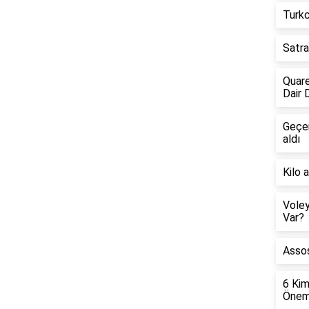
Turkc
Satra
Quare
Dair 
Geçen
aldı
Kilo 
Voley
Var?
Assos
6 Kim
Öneml