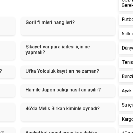
Gerek
Futbo
Goril filmleri hangileri?
5 dk 
Şikayet var para iadesi için ne
Dünya
yapmalı?
Tenis
?
Ufka Yolculuk kayıtları ne zaman?
Benzi
Hamile Japon balığı nasıl anlaşılır?
Ayak 
Su iç
ı
46'da Melis Birkan kiminle oynadı?
Karg
r?
Basketbol raund arası kaç dakika