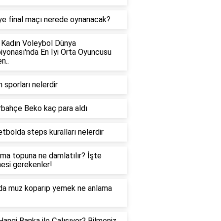
ye final maçı nerede oynanacak?
 Kadın Voleybol Dünya
yonası'nda En İyi Orta Oyuncusu
n..
 sporları nelerdir
bahçe Beko kaç para aldı
tbolda steps kuralları nelerdir
ma topuna ne damlatılır? İşte
mesi gerekenler!
da muz koparıp yemek ne anlama
angi Banka ile Çalışıyor? Bilmeniz