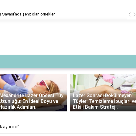
‹
ş Savaşı'nda şehit olan örnekler
Alexandrite Lazer Öncesi Tüy
Lazer Sonrası Dökülmeyen
Uzunluğu: En İdeal Boyu ve
Tüyler: Temizleme İpuçları v
Hazırlık Adımları..
Etkili Bakım Stratej..
k aynı mı?