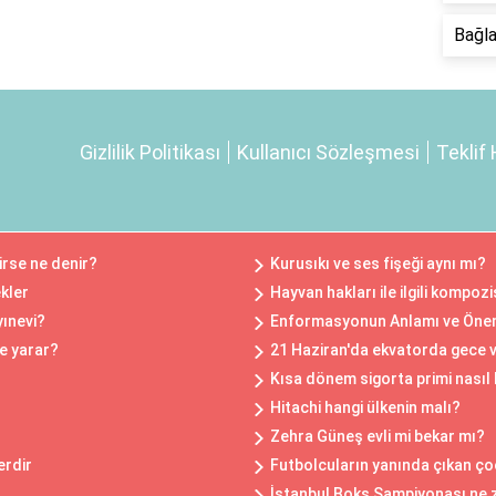
Bağla
Gizlilik Politikası
Kullanıcı Sözleşmesi
Teklif 
rse ne denir?
Kurusıkı ve ses fişeği aynı mı?
kler
Hayvan hakları ile ilgili kompoz
yınevi?
Enformasyonun Anlamı ve Öne
e yarar?
21 Haziran'da ekvatorda gece v
Kısa dönem sigorta primi nasıl
Hitachi hangi ülkenin malı?
Zehra Güneş evli mi bekar mı?
erdir
Futbolcuların yanında çıkan ço
İstanbul Boks Şampiyonası ne