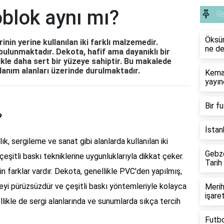
blok aynı mı?
R
Öksür
rinin yerine kullanılan iki farklı malzemedir.
ne de
bulunmaktadır. Dekota, hafif ama dayanıklı bir
ikle daha sert bir yüzeye sahiptir. Bu makalede
ullanım alanları üzerinde durulmaktadır.
Kemal
yayın
Bir f
?
İstan
k, sergileme ve sanat gibi alanlarda kullanılan iki
Gebze
çeşitli baskı tekniklerine uygunluklarıyla dikkat çeker.
Tarih
n farklar vardır. Dekota, genellikle PVC'den yapılmış,
zeyi pürüzsüzdür ve çeşitli baskı yöntemleriyle kolayca
Merih
işare
ellikle de sergi alanlarında ve sunumlarda sıkça tercih
Futb