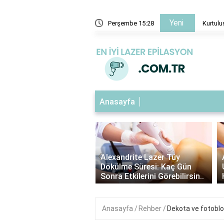
Yeni
şeği aynı mı?
Perşembe 15:28
Kurtulu
Anasayfa
‹
ndrite Lazer: Hangi Kıl
Alexandrite Lazer Tüy
e Uygundur? |
Dökülme Süresi: Kaç Gün
ndrite Lazer Hakkında ..
Sonra Etkilerini Görebilirsin..
Anasayfa
Rehber
Dekota ve fotoblo