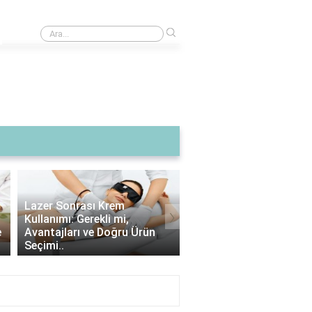
›
Kurtuluş Savaşı'nda şehit olan örnekler
Lazer Sonrası Krem
›
Kullanımı: Gerekli mi,
Lazer Epilasyon Sonras
e
Avantajları ve Doğru Ürün
Çıkan Tüyler: Doğru Al
Seçimi..
İpuçları ve Bakım Strate