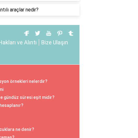
ntılı araçlar nedir?
Hakları ve Alıntı
Bize Ulaşın
isyon örnekleri nelerdir?
mi
e gündüz süresi eşit midir?
 hesaplanır?
cuklara ne denir?
 zaman?