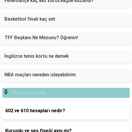
Fenerbahçe kaç kez EuroLeague kazandı?
Basketbol finali kaç set
TFF Başkanı Ne Mezunu? Öğrenin!
İngilizce tenis kortu ne demek
NBA maçları nereden izleyebilirim
Soru ve Cevapları
602 ve 610 hesapları nedir?
Kurusıkı ve ses fişeği aynı mı?