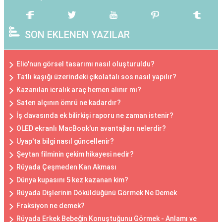
SON EKLENEN YAZILAR
Elio'nun görsel tasarımı nasıl oluşturuldu?
Tatlı kaşığı üzerindeki çikolatalı sos nasıl yapılır?
Kazanılan icralık araç hemen alınır mı?
Saten alçının ömrü ne kadardır?
İş davasında ek bilirkişi raporu ne zaman istenir?
OLED ekranlı MacBook'un avantajları nelerdir?
Uyap'ta bilgi nasıl güncellenir?
Şeytan filminin çekim hikayesi nedir?
Rüyada Çeşmeden Kan Akması
Dünya kupasını 5 kez kazanan kim?
Rüyada Dişlerinin Döküldüğünü Görmek Ne Demek
Fraksiyon ne demek?
Rüyada Erkek Bebeğin Konuştuğunu Görmek - Anlamı ve