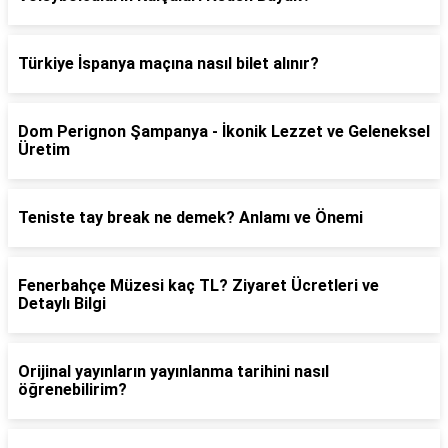
Türkiye İspanya maçına nasıl bilet alınır?
Dom Perignon Şampanya - İkonik Lezzet ve Geleneksel
Üretim
Teniste tay break ne demek? Anlamı ve Önemi
Fenerbahçe Müzesi kaç TL? Ziyaret Ücretleri ve
Detaylı Bilgi
Orijinal yayınların yayınlanma tarihini nasıl
öğrenebilirim?