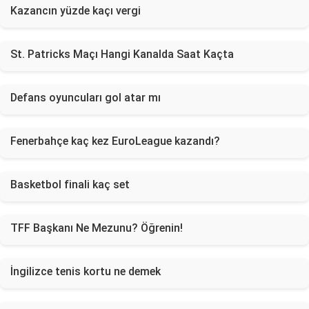
Kazancın yüzde kaçı vergi
St. Patricks Maçı Hangi Kanalda Saat Kaçta
Defans oyuncuları gol atar mı
Fenerbahçe kaç kez EuroLeague kazandı?
Basketbol finali kaç set
TFF Başkanı Ne Mezunu? Öğrenin!
İngilizce tenis kortu ne demek