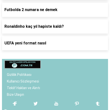
Futbolda 2 numara ne demek
Ronaldinho kaç yıl hapiste kaldı?
UEFA yeni format nasıl
Gizlilik Politikası
Kullanıcı Sözleşmesi
Teklif Hakları ve Alıntı
Bize Ulaşın