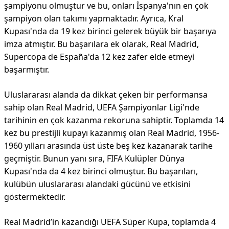
şampiyonu olmuştur ve bu, onları İspanya'nın en çok
şampiyon olan takımı yapmaktadır. Ayrıca, Kral
Kupası'nda da 19 kez birinci gelerek büyük bir başarıya
imza atmıştır. Bu başarılara ek olarak, Real Madrid,
Supercopa de España'da 12 kez zafer elde etmeyi
başarmıştır.
Uluslararası alanda da dikkat çeken bir performansa
sahip olan Real Madrid, UEFA Şampiyonlar Ligi'nde
tarihinin en çok kazanma rekoruna sahiptir. Toplamda 14
kez bu prestijli kupayı kazanmış olan Real Madrid, 1956-
1960 yılları arasında üst üste beş kez kazanarak tarihe
geçmiştir. Bunun yanı sıra, FIFA Kulüpler Dünya
Kupası'nda da 4 kez birinci olmuştur. Bu başarıları,
kulübün uluslararası alandaki gücünü ve etkisini
göstermektedir.
Real Madrid’in kazandığı UEFA Süper Kupa, toplamda 4