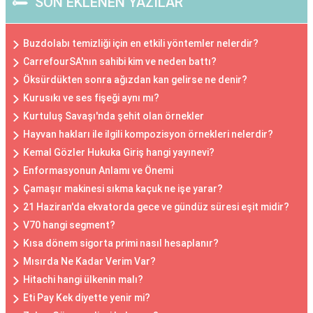
SON EKLENEN YAZILAR
Buzdolabı temizliği için en etkili yöntemler nelerdir?
CarrefourSA'nın sahibi kim ve neden battı?
Öksürdükten sonra ağızdan kan gelirse ne denir?
Kurusıkı ve ses fişeği aynı mı?
Kurtuluş Savaşı'nda şehit olan örnekler
Hayvan hakları ile ilgili kompozisyon örnekleri nelerdir?
Kemal Gözler Hukuka Giriş hangi yayınevi?
Enformasyonun Anlamı ve Önemi
Çamaşır makinesi sıkma kaçuk ne işe yarar?
21 Haziran'da ekvatorda gece ve gündüz süresi eşit midir?
V70 hangi segment?
Kısa dönem sigorta primi nasıl hesaplanır?
Mısırda Ne Kadar Verim Var?
Hitachi hangi ülkenin malı?
Eti Pay Kek diyette yenir mi?