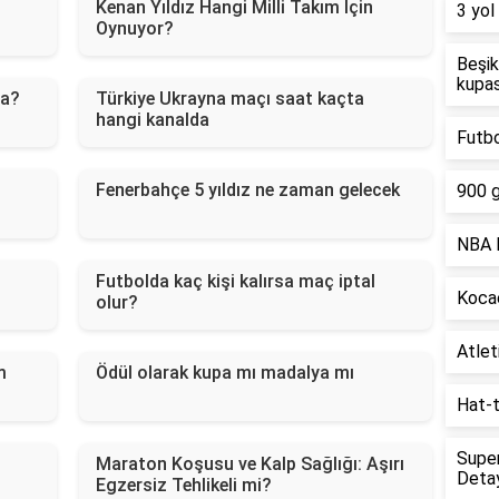
Kenan Yıldız Hangi Milli Takım İçin
3 yol
Oynuyor?
Beşik
kupas
da?
Türkiye Ukrayna maçı saat kaçta
hangi kanalda
Futbo
Fenerbahçe 5 yıldız ne zaman gelecek
900 g
NBA P
Futbolda kaç kişi kalırsa maç iptal
Kocae
olur?
Atlet
m
Ödül olarak kupa mı madalya mı
Hat-t
Supe
Maraton Koşusu ve Kalp Sağlığı: Aşırı
Detay
Egzersiz Tehlikeli mi?