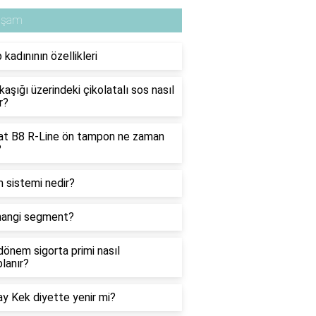
aşam
 kadınının özellikleri
 kaşığı üzerindeki çikolatalı sos nasıl
r?
at B8 R-Line ön tampon ne zaman
?
 sistemi nedir?
hangi segment?
dönem sigorta primi nasıl
lanır?
ay Kek diyette yenir mi?