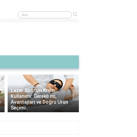
›
Elio'nun görsel tasarımı nasıl oluşturuldu?
›
Lazer Epilasyon Sonrası
Alexandrite Lazer: Han
Çıkan Tüyler: Doğru Alım
Tipine Uygundur? |
İpuçları ve Bakım Strateji..
Alexandrite Lazer Hak