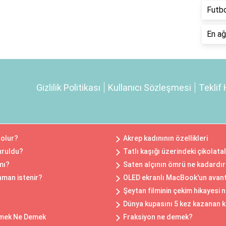
Futbo
En ağ
Gizlilik Politikası
Kullanıcı Sözleşmesi
Teklif 
 olur?
Akrep kadınının özellikleri
turuldu?
Tatlı kaşığı üzerindeki çikolatal
mı?
Saten alçının ömrü ne kadardı
zaman istenir?
OLED ekranlı MacBook'un avanta
Şeytan filminin çekim hikayesi 
Dünya kupasını 5 kez kazanan 
rmek Ne Demek
Fraksiyon ne demek?