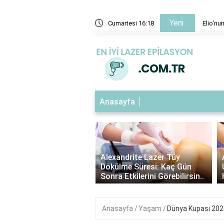
Yeni
asarımı nasıl oluşturuldu?
Cumartesi 16:18
Elio'n
Anasayfa
‹
andrite Lazer Tüy
Alexandrite Lazer Öncesi Tüy
lme Süresi: Kaç Gün
Uzunluğu: En İdeal Boyu ve
a Etkilerini Görebilirsin..
Hazırlık Adımları..
Anasayfa
Yaşam
Dünya Kupası 202