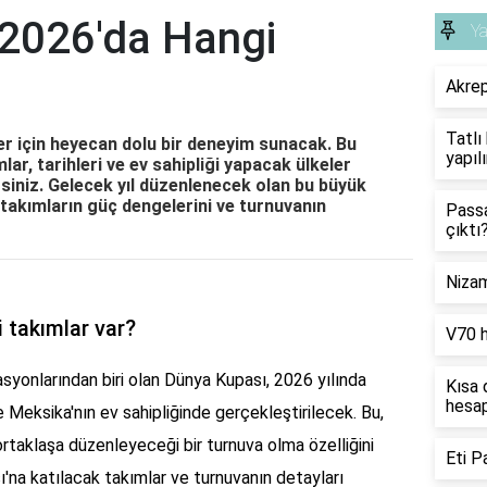
2026'da Hangi
Y
Akrep
Tatlı
er için heyecan dolu bir deneyim sunacak. Bu
yapılı
lar, tarihleri ve ev sahipliği yapacak ülkeler
rsiniz. Gelecek yıl düzenlenecek olan bu büyük
, takımların güç dengelerini ve turnuvanın
Pass
çıktı
Nizam
 takımlar var?
V70 
asyonlarından biri olan Dünya Kupası, 2026 yılında
Kısa 
hesap
 Meksika'nın ev sahipliğinde gerçekleştirilecek. Bu,
 ortaklaşa düzenleyeceği bir turnuva olma özelliğini
Eti P
'na katılacak takımlar ve turnuvanın detayları