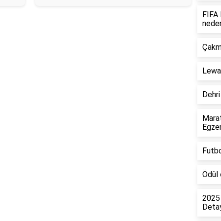
FIFA 
nede
Çakma
Lewan
Dehri
Marat
Egzer
Futbo
Ödül 
2025
Detay