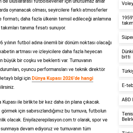
de uluslararası futbolseverler için unutulmaz anlar
Voley
rda oynanacak olması, seyircilere farklı atmosferler
1959'
 formatı, daha fazla ülkenin temsil edileceği anlamına
takım
 takımları tanıma fırsatı sunuyor.
Süper
6 yılının futbol adına önemli bir dönüm noktası olacağı
ekabetin artması ve izleyicilere daha fazla heyecan
Dünkü
bitti
in büyük bir coşku ve beklenti var. Turnuvanın
n durumları, oyuncu performansları ve teknik direktör
Türki
Detaylı bilgi için
Dünya Kupası 2026'de hangi
E-teb
irsiniz.
ABD 
 Kupası ile birlikte bir kez daha ön plana çıkacak.
 görmek için sabırsızlandığımız bu turnuva, futbolun
Tenis
Belirl
nlik olacak. Eniyilazerepilasyon.com.tr olarak, spor ve
er sunmaya devam ediyoruz ve turnuvanın tüm