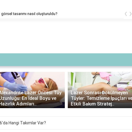
‹
un görsel tasarımı nasıl oluşturuldu?
Lazer Sonrası Krem
Lazer Sonrası Dökülmeyen
Kullanımı: Gerekli mi,
Tüyler: Temizleme İpuçları ve
Avantajları ve Doğru Ürün
Etkili Bakım Stratej..
Seçimi..
6'da Hangi Takımlar Var?