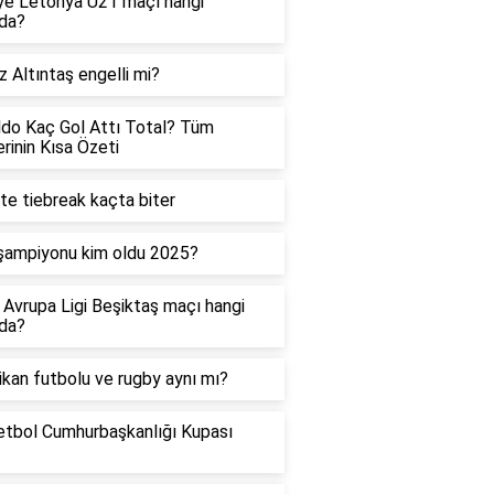
ye Letonya U21 maçı hangi
da?
z Altıntaş engelli mi?
do Kaç Gol Attı Total? Tüm
erinin Kısa Özeti
te tiebreak kaçta biter
şampiyonu kim oldu 2025?
Avrupa Ligi Beşiktaş maçı hangi
da?
kan futbolu ve rugby aynı mı?
tbol Cumhurbaşkanlığı Kupası