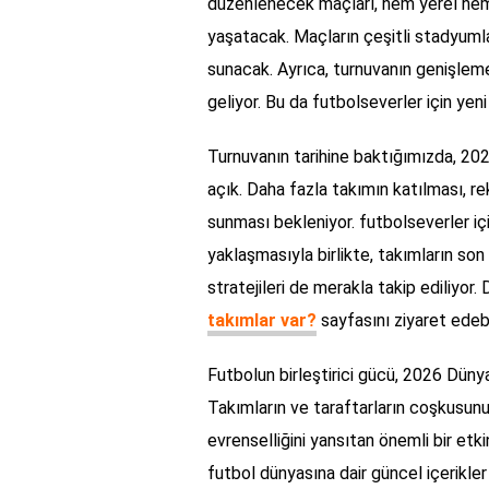
düzenlenecek maçları, hem yerel hem 
yaşatacak. Maçların çeşitli stadyumla
sunacak. Ayrıca, turnuvanın genişleme
geliyor. Bu da futbolseverler için yeni
Turnuvanın tarihine baktığımızda, 202
açık. Daha fazla takımın katılması, r
sunması bekleniyor. futbolseverler iç
yaklaşmasıyla birlikte, takımların so
stratejileri de merakla takip ediliyor. 
takımlar var?
sayfasını ziyaret edebil
Futbolun birleştirici gücü, 2026 Dünya
Takımların ve taraftarların coşkusunu
evrenselliğini yansıtan önemli bir etki
futbol dünyasına dair güncel içerikl