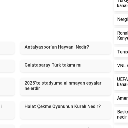
Türki
kanal
Nergi
Ronal
Kariy
Antalyaspor'un Hayvanı Nedir?
Tenis
Galatasaray Türk takımı mı
VNL 
UEFA 
2025'te stadyuma alınmayan eşyalar
kanal
nelerdir
Ameri
i
Halat Çekme Oyununun Kuralı Nedir?
Baske
nedir