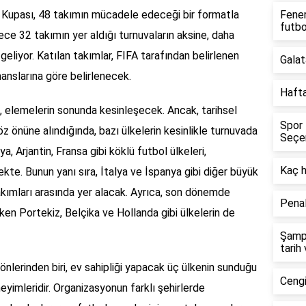
 Kupası, 48 takımın mücadele edeceği bir formatla
Fener
futbo
ce 32 takımın yer aldığı turnuvaların aksine, daha
eliyor. Katılan takımlar, FIFA tarafından belirlenen
Galat
anslarına göre belirlenecek.
Hafta
i, elemelerin sonunda kesinleşecek. Ancak, tarihsel
Spor 
z önüne alındığında, bazı ülkelerin kesinlikle turnuvada
Seçe
a, Arjantin, Fransa gibi köklü futbol ülkeleri,
Kaç 
kte. Bunun yanı sıra, İtalya ve İspanya gibi diğer büyük
takımları arasında yer alacak. Ayrıca, son dönemde
Penal
en Portekiz, Belçika ve Hollanda gibi ülkelerin de
Şampi
tarih
önlerinden biri, ev sahipliği yapacak üç ülkenin sunduğu
Cengi
neyimleridir. Organizasyonun farklı şehirlerde