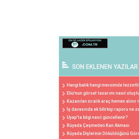
SON EKLENEN YAZILAR
Hangi balık hangi mevsimde lezzetli
Elio'nun görsel tasarımı nasıl oluş
Kazanılan icralık araç hemen alınır 
İş davasında ek bilirkişi raporu ne 
Uyap'ta bilgi nasıl güncellenir?
Rüyada Çeşmeden Kan Akması
Rüyada Dişlerinin Döküldüğünü Gö