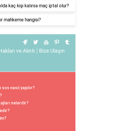
lda kaç kişi kalırsa maç iptal olur?
ır mahkeme hangisi?
Hakları ve Alıntı
Bize Ulaşın
ı sos nasıl yapılır?
r?
jları nelerdir?
nedir?
kim?