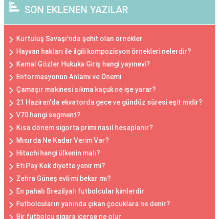
SON EKLENEN YAZILAR
Kurtuluş Savaşı'nda şehit olan örnekler
Hayvan hakları ile ilgili kompozisyon örnekleri nelerdir?
Kemal Gözler Hukuka Giriş hangi yayınevi?
Enformasyonun Anlamı ve Önemi
Çamaşır makinesi sıkma kaçuk ne işe yarar?
21 Haziran'da ekvatorda gece ve gündüz süresi eşit midir?
V70 hangi segment?
Kısa dönem sigorta primi nasıl hesaplanır?
Mısırda Ne Kadar Verim Var?
Hitachi hangi ülkenin malı?
Eti Pay Kek diyette yenir mi?
Zehra Güneş evli mi bekar mı?
En pahalı Brezilyalı futbolcular kimlerdir
Futbolcuların yanında çıkan çocuklara ne denir?
Bir futbolcu sigara içerse ne olur