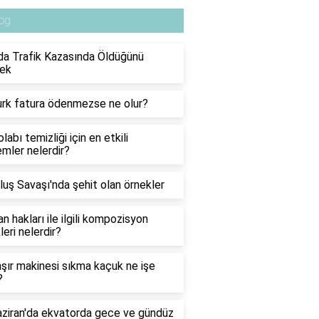
og
a Trafik Kazasında Öldüğünü
ek
urk fatura ödenmezse ne olur?
labı temizliği için en etkili
mler nelerdir?
luş Savaşı'nda şehit olan örnekler
n hakları ile ilgili kompozisyon
leri nelerdir?
ır makinesi sıkma kaçuk ne işe
?
ziran'da ekvatorda gece ve gündüz