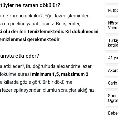
 tüyler ne zaman dökülür?
Futb
er ne zaman dökülür?,
Eğer lazer işleminden
Nörof
 da peeling yapabilirsiniz. Bu işlemler,
Vücut
 ölü derileri temizlemektedir.
Kıl dökülmesini
n temizlenmesi gerekmektedir
.
Türki
katıl
eansta etki eder?
41 ya
a etki eder?,
Bu doğrultuda alexandrite lazer
Akord
n dökülme süresi
minimum 1,5, maksimum 2
a kıllarda gözle görülür bir dökülme
Garib
lazer epilasyondan olumlu sonuçlar aldığınız
Spor 
Öğret
Bebel