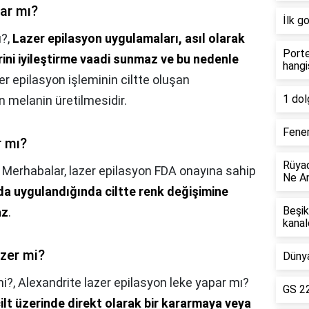
ar mı?
İlk g
ı?,
Lazer epilasyon uygulamaları, asıl olarak
Porte
rini iyileştirme vaadi sunmaz ve bu nedenle
hangi
er epilasyon işleminin ciltte oluşan
1 dol
n melanin üretilmesidir.
Fener
r mı?
Rüyad
,
Merhabalar, lazer epilasyon FDA onayına sahip
Ne An
a uygulandığında ciltte renk değişimine
Beşik
az
.
kanal
azer mi?
Dünya
mi?,
Alexandrite lazer epilasyon leke yapar mı?
GS 22
ilt üzerinde direkt olarak bir kararmaya veya