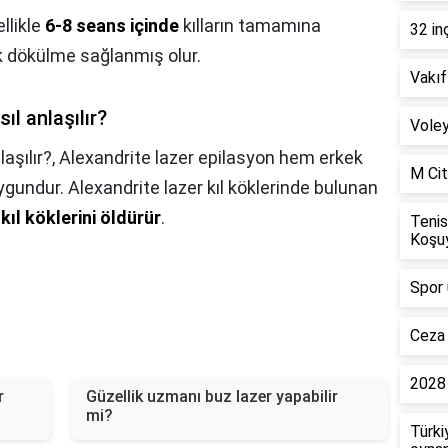
llikle
6-8 seans içinde
kılların tamamına
32 in
ak dökülme sağlanmış olur.
Vakıf
ıl anlaşılır?
Voley
aşılır?,
Alexandrite lazer epilasyon hem erkek
M Cit
ygundur. Alexandrite lazer kıl köklerinde bulunan
e
kıl köklerini öldürür
.
Tenis
Koşu
Spor 
Ceza 
2028 
r
Güzellik uzmanı buz lazer yapabilir
mi?
Türki