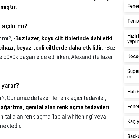
Fene
mıştır
.
Tenis
açılır mı?
Hızlı
r mı?,
-
Buz lazer, koyu cilt tiplerinde dahi etki
yapıl
ihazı, beyaz tenli ciltlerde daha etkilidir
. -Buz
Kocae
le büyük başarı elde edilirken, Alexandrite lazer
.
Süper
mı
 yarar?
Halı 
r?,
Günümüzde lazer ile renk açıcı tedaviler;
Fener
 ağartma, genital alan renk açma tedavileri
enital alan renk açma 'labial whitening' veya
Kaç y
nmektedir.
Baske