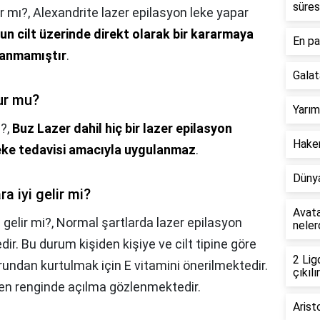
süres
r mı?,
Alexandrite lazer epilasyon leke yapar
un cilt üzerinde direkt olarak bir kararmaya
En pa
lanmamıştır
.
Galat
ur mu?
Yarım
?,
Buz Lazer dahil hiç bir lazer epilasyon
Hakem
eke tedavisi amacıyla uygulanmaz
.
Dünya
a iyi gelir mi?
Avata
 gelir mi?,
Normal şartlarda lazer epilasyon
neler
ir. Bu durum kişiden kişiye ve cilt tipine göre
2 Lig
rundan kurtulmak için E vitamini önerilmektedir.
çıkılır
en renginde açılma gözlenmektedir.
Arist