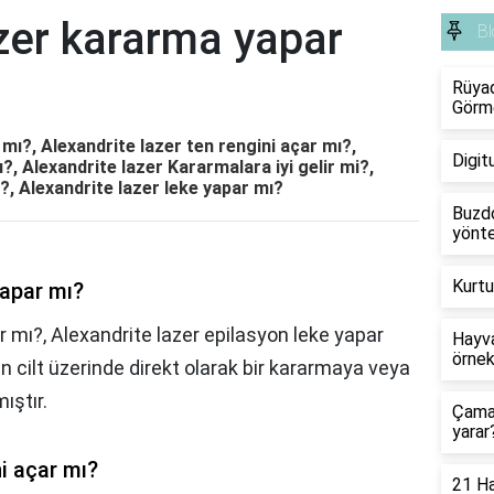
zer kararma yapar
Bl
Rüyad
Görm
mı?, Alexandrite lazer ten rengini açar mı?,
Digit
 Alexandrite lazer Kararmalara iyi gelir mi?,
?, Alexandrite lazer leke yapar mı?
Buzdo
yönte
Kurtu
yapar mı?
r mı?, Alexandrite lazer epilasyon leke yapar
Hayva
örnek
n cilt üzerinde direkt olarak bir kararmaya veya
ıştır.
Çamaş
yarar
ni açar mı?
21 Ha