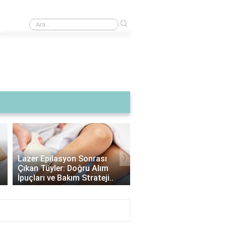
›
Rüyada Trafik Kazasında Öldüğünü Görmek
›
Lazer Epilasyon Sonrası
Alexandrite Lazer: Hang
Çıkan Tüyler: Doğru Alım
Tipine Uygundur? |
İpuçları ve Bakım Strateji..
Alexandrite Lazer Hakkı