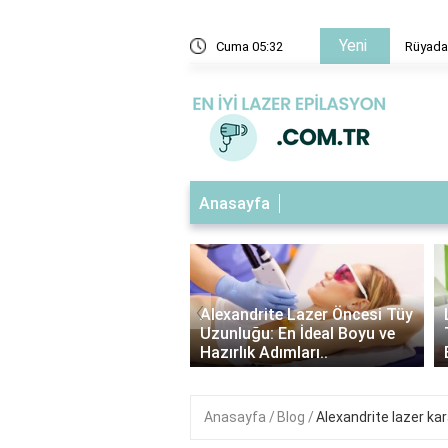
Yeni
zasında Öldüğünü Görmek
Cuma 05:32
Rüyada
Anasayfa
‹
ndrite Lazer Tüy
Alexandrite Lazer Öncesi Tüy
me Süresi: Kaç Gün
Uzunluğu: En İdeal Boyu ve
Etkilerini Görebilirsin..
Hazırlık Adımları..
Anasayfa
Blog
Alexandrite lazer ka