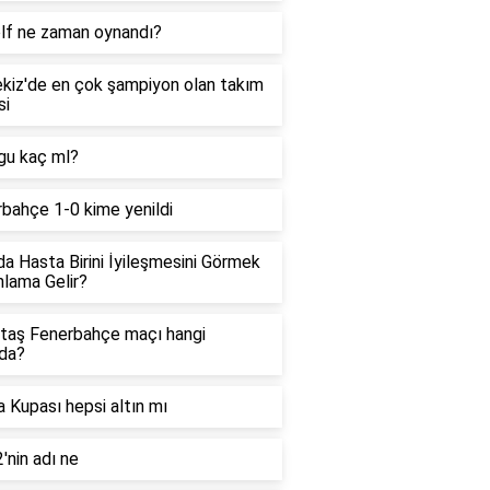
olf ne zaman oynandı?
kiz'de en çok şampiyon olan takım
si
gu kaç ml?
bahçe 1-0 kime yenildi
a Hasta Birini İyileşmesini Görmek
lama Gelir?
taş Fenerbahçe maçı hangi
da?
 Kupası hepsi altın mı
'nin adı ne