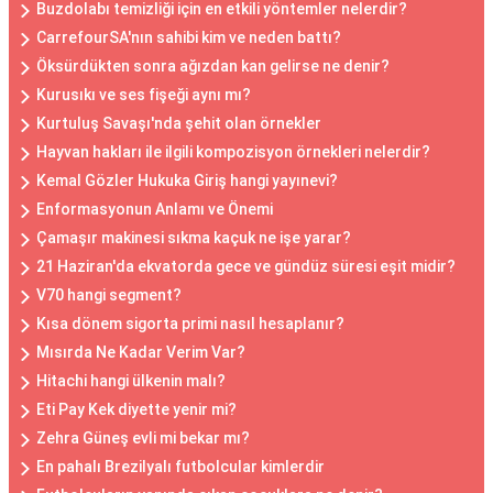
Buzdolabı temizliği için en etkili yöntemler nelerdir?
CarrefourSA'nın sahibi kim ve neden battı?
Öksürdükten sonra ağızdan kan gelirse ne denir?
Kurusıkı ve ses fişeği aynı mı?
Kurtuluş Savaşı'nda şehit olan örnekler
Hayvan hakları ile ilgili kompozisyon örnekleri nelerdir?
Kemal Gözler Hukuka Giriş hangi yayınevi?
Enformasyonun Anlamı ve Önemi
Çamaşır makinesi sıkma kaçuk ne işe yarar?
21 Haziran'da ekvatorda gece ve gündüz süresi eşit midir?
V70 hangi segment?
Kısa dönem sigorta primi nasıl hesaplanır?
Mısırda Ne Kadar Verim Var?
Hitachi hangi ülkenin malı?
Eti Pay Kek diyette yenir mi?
Zehra Güneş evli mi bekar mı?
En pahalı Brezilyalı futbolcular kimlerdir