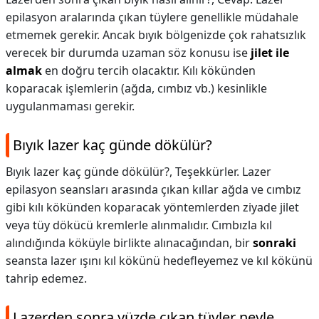
epilasyon aralarında çıkan tüylere genellikle müdahale
etmemek gerekir. Ancak bıyık bölgenizde çok rahatsızlık
verecek bir durumda uzaman söz konusu ise
jilet ile
almak
en doğru tercih olacaktır. Kılı kökünden
koparacak işlemlerin (ağda, cımbız vb.) kesinlikle
uygulanmaması gerekir.
Bıyık lazer kaç günde dökülür?
Bıyık lazer kaç günde dökülür?,
Teşekkürler. Lazer
epilasyon seansları arasında çıkan kıllar ağda ve cımbız
gibi kılı kökünden koparacak yöntemlerden ziyade jilet
veya tüy dökücü kremlerle alınmalıdır. Cımbızla kıl
alındığında köküyle birlikte alınacağından, bir
sonraki
seansta lazer ışını kıl kökünü hedefleyemez ve kıl kökünü
tahrip edemez.
Lazerden sonra yüzde çıkan tüyler neyle