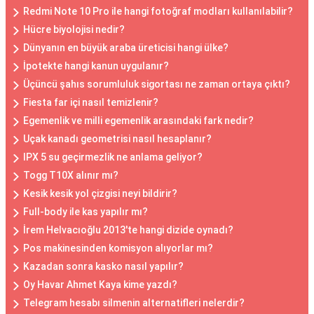
Redmi Note 10 Pro ile hangi fotoğraf modları kullanılabilir?
Hücre biyolojisi nedir?
Dünyanın en büyük araba üreticisi hangi ülke?
İpotekte hangi kanun uygulanır?
Üçüncü şahıs sorumluluk sigortası ne zaman ortaya çıktı?
Fiesta far içi nasıl temizlenir?
Egemenlik ve milli egemenlik arasındaki fark nedir?
Uçak kanadı geometrisi nasıl hesaplanır?
IPX 5 su geçirmezlik ne anlama geliyor?
Togg T10X alınır mı?
Kesik kesik yol çizgisi neyi bildirir?
Full-body ile kas yapılır mı?
İrem Helvacıoğlu 2013'te hangi dizide oynadı?
Pos makinesinden komisyon alıyorlar mı?
Kazadan sonra kasko nasıl yapılır?
Oy Havar Ahmet Kaya kime yazdı?
Telegram hesabı silmenin alternatifleri nelerdir?