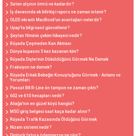
Saten alçının ömrü ne kadardır?
İş davasında ek bilirkişi raporu ne zaman istenir?
OLED ekranlı MacBook'un avantajları nelerdir?
Uyap'ta bilgi nasıl güncellenir?
Şeytan filminin çekim hikayesi nedir?
Rüyada Çeşmeden Kan Akması
Dünya kupasını 5 kez kazanan kim?
Rüyada Dişlerinin Döküldüğünü Görmek Ne Demek
Fraksiyon ne demek?
Rüyada Erkek Bebeğin Konuştuğunu Görmek - Anlamı ve
Yorumları
Passat B8 R-Line ön tampon ne zaman çıktı?
602 ve 610 hesapları nedir?
Aliağa'nın en güzel köyü hangisi?
MSÜ giriş belgesi saat kaça kadar alınır?
Rüyada Trafik Kazasında Öldüğünü Görmek
Nizam sistemi nedir?
Digiturk fatura ödenmezse ne olur?