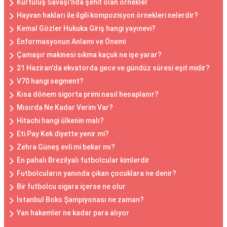
Kurtuluş Savaşı'nda şehit olan örnekler
Hayvan hakları ile ilgili kompozisyon örnekleri nelerdir?
Kemal Gözler Hukuka Giriş hangi yayınevi?
Enformasyonun Anlamı ve Önemi
Çamaşır makinesi sıkma kaçuk ne işe yarar?
21 Haziran'da ekvatorda gece ve gündüz süresi eşit midir?
V70 hangi segment?
Kısa dönem sigorta primi nasıl hesaplanır?
Mısırda Ne Kadar Verim Var?
Hitachi hangi ülkenin malı?
Eti Pay Kek diyette yenir mi?
Zehra Güneş evli mi bekar mı?
En pahalı Brezilyalı futbolcular kimlerdir
Futbolcuların yanında çıkan çocuklara ne denir?
Bir futbolcu sigara içerse ne olur
İstanbul Boks Şampiyonası ne zaman?
Yan hakemler ne kadar para alıyor