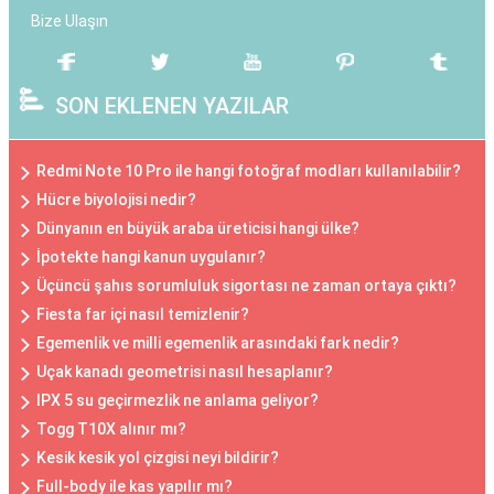
Bize Ulaşın
SON EKLENEN YAZILAR
Redmi Note 10 Pro ile hangi fotoğraf modları kullanılabilir?
Hücre biyolojisi nedir?
Dünyanın en büyük araba üreticisi hangi ülke?
İpotekte hangi kanun uygulanır?
Üçüncü şahıs sorumluluk sigortası ne zaman ortaya çıktı?
Fiesta far içi nasıl temizlenir?
Egemenlik ve milli egemenlik arasındaki fark nedir?
Uçak kanadı geometrisi nasıl hesaplanır?
IPX 5 su geçirmezlik ne anlama geliyor?
Togg T10X alınır mı?
Kesik kesik yol çizgisi neyi bildirir?
Full-body ile kas yapılır mı?