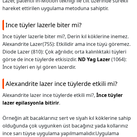
Lazer, patentli in-Motion tekniği ile cilt üzerinde sürekli
hareket ettirilen uygulama metoduna sahiptir.
Ince tüyler lazerle biter mi?
Ince tüyler lazerle biter mi?,
Derin kıl köklerine inemez.
Alexandrite Lazer(755): Etkilidir ama ince tüyü göremez.
Diode Lazer (810): Çok ağrılıdır, orta kalınlıktaki tüyleri
görse de ince tüylerde etkisizdir.
ND Yag Lazer
(1064):
İnce tüyleri en iyi gören lazerdir.
Alexandrite lazer ince tüylerde etkili mi?
Alexandrite lazer ince tüylerde etkili mi?,
İnce tüyler
lazer epilasyonla bitirir
.
Örneğin alt bacaklarınız sert ve siyah kıl köklerine sahip
olduğunda çok uygunken üst bacağınız yada kollarınız
ince sarı tüyse uygulama yapılmamalıdır.Uygulama