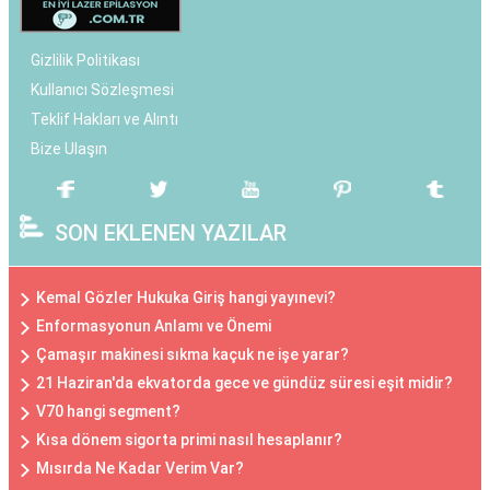
Gizlilik Politikası
Kullanıcı Sözleşmesi
Teklif Hakları ve Alıntı
Bize Ulaşın
SON EKLENEN YAZILAR
Kemal Gözler Hukuka Giriş hangi yayınevi?
Enformasyonun Anlamı ve Önemi
Çamaşır makinesi sıkma kaçuk ne işe yarar?
21 Haziran'da ekvatorda gece ve gündüz süresi eşit midir?
V70 hangi segment?
Kısa dönem sigorta primi nasıl hesaplanır?
Mısırda Ne Kadar Verim Var?