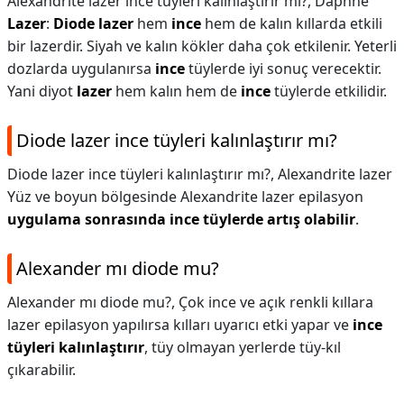
Alexandrite lazer ince tüyleri kalınlaştırır mı?,
Daphne
Lazer
:
Diode lazer
hem
ince
hem de kalın kıllarda etkili
bir lazerdir. Siyah ve kalın kökler daha çok etkilenir. Yeterli
dozlarda uygulanırsa
ince
tüylerde iyi sonuç verecektir.
Yani diyot
lazer
hem kalın hem de
ince
tüylerde etkilidir.
Diode lazer ince tüyleri kalınlaştırır mı?
Diode lazer ince tüyleri kalınlaştırır mı?,
Alexandrite lazer
Yüz ve boyun bölgesinde Alexandrite lazer epilasyon
uygulama sonrasında ince tüylerde artış olabilir
.
Alexander mı diode mu?
Alexander mı diode mu?,
Çok ince ve açık renkli kıllara
lazer epilasyon yapılırsa kılları uyarıcı etki yapar ve
ince
tüyleri kalınlaştırır
, tüy olmayan yerlerde tüy-kıl
çıkarabilir.