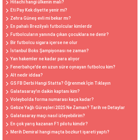
Hitachi hangi ülkenin malı?
Eti Pay Kek diyette yenir mi?
Zehra Güneş evli mi bekar mı?
En pahalı Brezilyalı futbolcular kimlerdir
Futbolcuların yanında çıkan çocuklara ne denir?
Bir futbolcu sigara içerse ne olur
İstanbul Boks Şampiyonası ne zaman?
Yan hakemler ne kadar para alıyor
Fenerbahçe'de en uzun süre oynayan futbolcu kim?
Alt nedir iddaa?
GS FB Derbi Hangi Statta? Öğrenmek İçin Tıklayın
Galatasaray'ın daikin kaptanı kim?
Voleybolda forma numarası kaça kadar?
Gebze Yağlı Güreşleri 2025 Ne Zaman? Tarih ve Detaylar
Galatasaray maçı nasıl izleyebilirim?
En çok yarış kazanan F1 pilotu kimdir?
Merih Demiral hangi maçta bozkurt işareti yaptı?