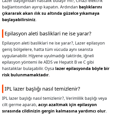
Lazer başlığından hastalık bulaşır mı?,
Cihazı elektrik
bağlantısından ayırıp kapatın. Ardından
başlıklarını
çıkararak akan ılık su altında güzelce yıkamaya
başlayabilirsiniz
.
Epilasyon aleti basliklari ne ise yarar?
Epilasyon aleti basliklari ne ise yarar?,
Lazer epilasyon
geniş bölgelere, hatta tüm vücuda aynı seansta
uygulanabilir. Hijyene uyulmadığı taktirde, iğneli
epilasyon yöntemi ile AİDS ve Hepatit B ve C gibi
hastalıklar bulaşabilir. Oysa
lazer epilasyonda böyle bir
risk bulunmamaktadır
.
IPL lazer başlığı nasıl temizlenir?
IPL lazer başlığı nasıl temizlenir?,
Verimlilik başlığı veya
cilt germe aparatı,
acıyı azaltmak için epilasyon
sırasında cildinizin gergin kalmasına yardımcı olur
.