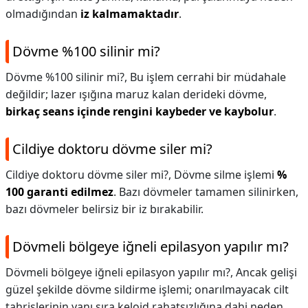
olmadığından
iz kalmamaktadır
.
Dövme %100 silinir mi?
Dövme %100 silinir mi?,
Bu işlem cerrahi bir müdahale
değildir; lazer ışığına maruz kalan derideki dövme,
birkaç seans içinde rengini kaybeder ve kaybolur
.
Cildiye doktoru dövme siler mi?
Cildiye doktoru dövme siler mi?,
Dövme silme işlemi
%
100 garanti edilmez
. Bazı dövmeler tamamen silinirken,
bazı dövmeler belirsiz bir iz bırakabilir.
Dövmeli bölgeye iğneli epilasyon yapılır mı?
Dövmeli bölgeye iğneli epilasyon yapılır mı?,
Ancak gelişi
güzel şekilde dövme sildirme işlemi; onarılmayacak cilt
tahrişlerinin yanı sıra keloid rahatsızlığına dahi neden