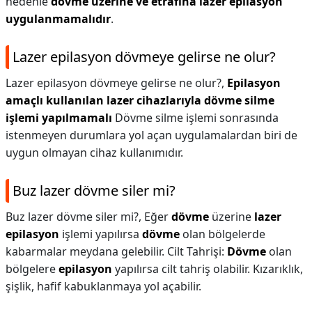
nedenle
dövme üzerine ve etrafına lazer epilasyon
uygulanmamalıdır
.
Lazer epilasyon dövmeye gelirse ne olur?
Lazer epilasyon dövmeye gelirse ne olur?,
Epilasyon
amaçlı kullanılan lazer cihazlarıyla dövme silme
işlemi yapılmamalı
Dövme silme işlemi sonrasında
istenmeyen durumlara yol açan uygulamalardan biri de
uygun olmayan cihaz kullanımıdır.
Buz lazer dövme siler mi?
Buz lazer dövme siler mi?,
Eğer
dövme
üzerine
lazer
epilasyon
işlemi yapılırsa
dövme
olan bölgelerde
kabarmalar meydana gelebilir. Cilt Tahrişi:
Dövme
olan
bölgelere
epilasyon
yapılırsa cilt tahriş olabilir. Kızarıklık,
şişlik, hafif kabuklanmaya yol açabilir.