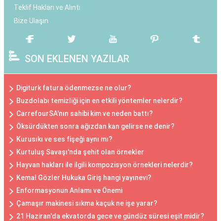
Teklif Hakları ve Alıntı
Bize Ulaşın
SON EKLENEN YAZILAR
Digiturk fatura ödenmezse ne olur?
Buzdolabı temizliği için en etkili yöntemler nelerdir?
CarrefourSA'nın sahibi kim ve neden battı?
Öksürdükten sonra ağızdan kan gelirse ne denir?
Kurusıkı ve ses fişeği aynı mı?
Kurtuluş Savaşı'nda şehit olan örnekler
Hayvan hakları ile ilgili kompozisyon örnekleri nelerdir?
Kemal Gözler Hukuka Giriş hangi yayınevi?
Enformasyonun Anlamı ve Önemi
Çamaşır makinesi sıkma kaçuk ne işe yarar?
21 Haziran'da ekvatorda gece ve gündüz süresi eşit midir?