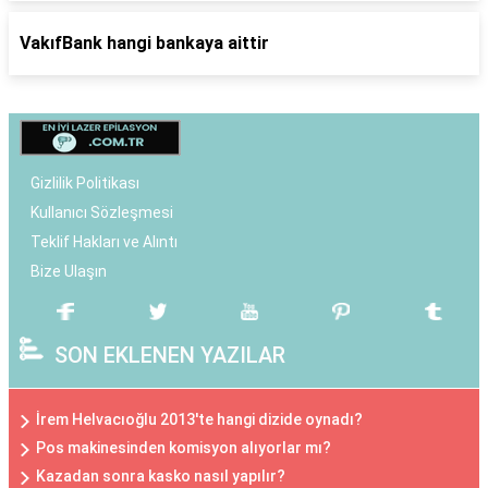
VakıfBank hangi bankaya aittir
Gizlilik Politikası
Kullanıcı Sözleşmesi
Teklif Hakları ve Alıntı
Bize Ulaşın
SON EKLENEN YAZILAR
İrem Helvacıoğlu 2013'te hangi dizide oynadı?
Pos makinesinden komisyon alıyorlar mı?
Kazadan sonra kasko nasıl yapılır?