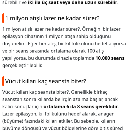
sürebilir ve
iki ila üç saat veya daha uzun sürebilir
.
1 milyon atışlı lazer ne kadar sürer?
1 milyon atışlı lazer ne kadar sürer?,
Örneğin, bir lazer
epilasyon cihazının 1 milyon atışa sahip olduğunu
düşünelim. Eğer her atış, bir kıl folikülünü hedef alıyorsa
ve bir seans sırasında ortalama olarak 100 atış
yapılıyorsa, bu durumda cihazla toplamda
10.000 seans
gerçekleştirilebilir.
Vücut kılları kaç seansta biter?
Vücut kılları kaç seansta biter?,
Genellikle birkaç
seanstan sonra kıllarda belirgin azalma başlar, ancak
kalıcı sonuçlar için
ortalama 6 ila 8 seans gereklidir
.
Lazer epilasyon, kıl folikülünü hedef alarak, anagen
(büyüme) fazındaki kılları etkiler. Bu sebeple, kılların
büyüme döngüsü ve vücut bölgelerine göre bitiş süreci