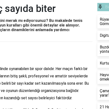
 sayıda biter
Bl
Rüyad
iğini merak mı ediyorsunuz? Bu makalede tenis
Görm
yun kuralları gibi önemli detaylar ele alınıyor.
maçların dinamiklerini anlamada yardımcı
Digit
Buzdo
yönte
Kurtu
inde oynanabilen bir spor dalıdır. Her maçın farklı bir
Hayva
çlarının bitiş şekli, profesyonel ve amatör seviyelerde
örnek
e belirli bir sayı kadar set kazanılmasıyla sona erer. Bu
ve oyunun düzenlendiği organizasyona bağlıdır.
Çamaş
yarar
n kazandığı set sayısı belirleyici faktördür.
21 Ha