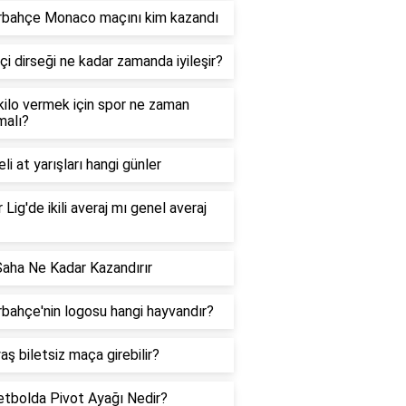
rbahçe Monaco maçını kim kazandı
çi dirseği ne kadar zamanda iyileşir?
 kilo vermek için spor ne zaman
malı?
li at yarışları hangi günler
 Lig'de ikili averaj mı genel averaj
Saha Ne Kadar Kazandırır
bahçe'nin logosu hangi hayvandır?
aş biletsiz maça girebilir?
tbolda Pivot Ayağı Nedir?