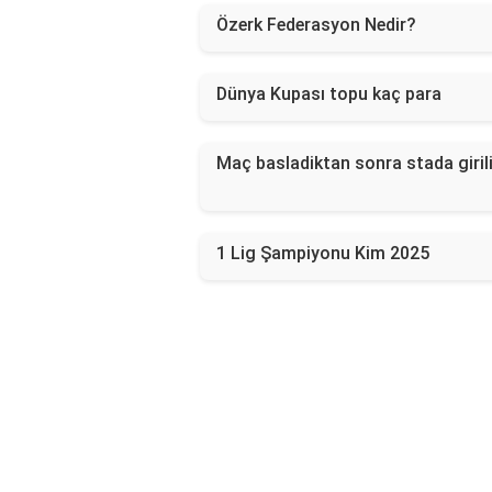
Özerk Federasyon Nedir?
Dünya Kupası topu kaç para
Maç basladiktan sonra stada girili
1 Lig Şampiyonu Kim 2025