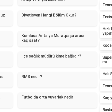
Fene
suz
Diyetisyen Hangi Bölüm Okur?
Tenis
Hızlı
yapıl
Kumluca Antalya Muratpaşa arası
kaç saat?
Kocae
İlçe sağlık müdürü kime bağlıdır?
Süper
mı
Halı 
sıl
RMS nedir?
Fener
a
Futbolda orta yuvarlak nedir
Kaç y
Baske