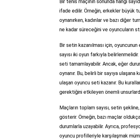
Bir tenis maçının sonunda hangi sayıda 
ifade edilir. Örneğin, erkekler büyük 
oynanırken, kadınlar ve bazı diğer tur
ne kadar süreceğini ve oyuncuların stra
Bir setin kazanılması için, oyuncunun
sayısı iki oyun farkıyla belirlenmelid
seti tamamlayabilir. Ancak, eğer durum
oynanır. Bu, belirli bir sayıya ulaşan
ulaşan oyuncu seti kazanır. Bu kurallar
gerektiğini etkileyen önemli unsurlardı
Maçların toplam sayısı, setin şekline
gösterir. Örneğin, bazı maçlar oldukç
durumlarla uzayabilir. Ayrıca, profesyo
oyuncu profilleriyle karşılaşmak müm