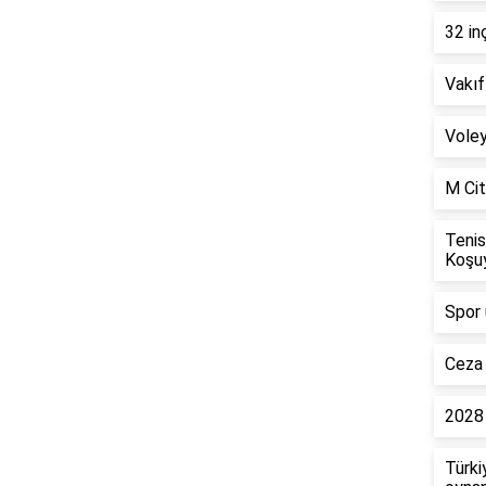
32 in
Vakıf
Voley
M Cit
Tenis
Koşu
Spor 
Ceza 
2028 
Türki