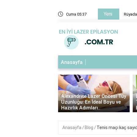
Yeni
zasında Öldüğünü Görmek
Cuma 05:37
Rüyada
Anasayfa
‹
ndrite Lazer Tüy
Alexandrite Lazer Öncesi Tüy
me Süresi: Kaç Gün
Uzunluğu: En İdeal Boyu ve
Etkilerini Görebilirsin..
Hazırlık Adımları..
Anasayfa
Blog
Tenis maçı kaç sayıd