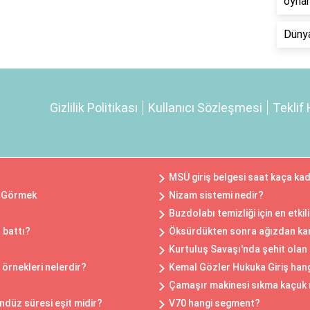
oyna
Dünya
Gizlilik Politikası
Kullanıcı Sözleşmesi
Teklif 
MSÜ giriş belgesi saat kaça kad
ü Görmek
Nizam sistemi nedir?
Buzdolabı temizliği için en etki
 battı?
Öksürdükten sonra ağızdan kan
Kurtuluş Savaşı'nda şehit olan
 örnekleri nelerdir?
Kemal Gözler Hukuka Giriş hang
Çamaşır makinesi sıkma kaçuk 
ndüz süresi eşit midir?
V70 hangi segment?