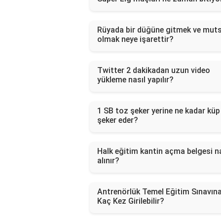
Rüyada bir düğüne gitmek ve mut
olmak neye işarettir?
Twitter 2 dakikadan uzun video
yükleme nasıl yapılır?
1 SB toz şeker yerine ne kadar küp
şeker eder?
Halk eğitim kantin açma belgesi na
alınır?
Antrenörlük Temel Eğitim Sınavın
Kaç Kez Girilebilir?