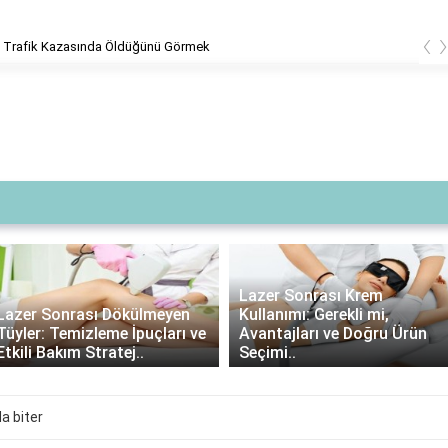
‹
 Trafik Kazasında Öldüğünü Görmek
Lazer Sonrası Krem
Lazer Sonrası Dökülmeyen
Kullanımı: Gerekli mi,
Tüyler: Temizleme İpuçları ve
Avantajları ve Doğru Ürün
Etkili Bakım Stratej..
Seçimi..
a biter