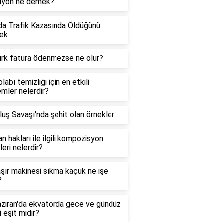
siyon ne demek?
a Trafik Kazasında Öldüğünü
ek
urk fatura ödenmezse ne olur?
labı temizliği için en etkili
mler nelerdir?
luş Savaşı'nda şehit olan örnekler
n hakları ile ilgili kompozisyon
leri nelerdir?
ır makinesi sıkma kaçuk ne işe
?
ziran'da ekvatorda gece ve gündüz
i eşit midir?