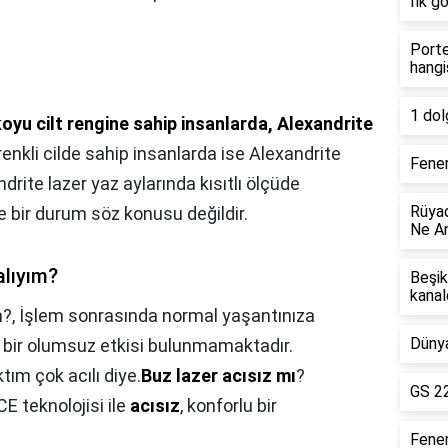
İlk g
Porte
hangi
1 dol
koyu cilt rengine sahip insanlarda, Alexandrite
 renkli cilde sahip insanlarda ise Alexandrite
Fener
drite lazer yaz aylarında kısıtlı ölçüde
Rüyad
le bir durum söz konusu değildir.
Ne An
alıyım?
Beşik
kanal
m?,
İşlem sonrasında normal yaşantınıza
Dünya
gi bir olumsuz etkisi bulunmamaktadır.
tım çok acılı diye.
Buz lazer acısız mı
?
GS 22
CE teknolojisi ile
acısız
, konforlu bir
Fene