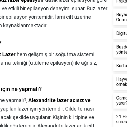
Frak
 ve etkili bir epilasyon deneyimi sunar. Buz lazer
Rüyad
ir epilasyon yöntemidir. İsmi cilt üzerine
Görm
 kaynaklanmaktadır.
Digit
?
Buzdo
yönte
z Lazer
hem gelişmiş bir soğutma sistemi
ma tekniği (ütüleme epilasyon) ile ağrısız,
Kurtu
Hayva
örnek
için ne yapmalı?
Çamaş
 ne yapmalı?,
Alexandrite lazer acısız ve
yarar
la yapılan lazer ışın yöntemidir. Cilde teması
21 Ha
cak şekilde uygulanır. Kişinin kıl tipine ve
süres
klik gösterebilir. Alexandrite lazer açık cilt