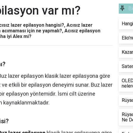
pilasyon var mı?
Bl
Hangi
cısız lazer epilasyon hangisi?, Acısız lazer
 acımaması için ne yapmalı?, Acısız epilasyon
ha iyi Alex mi?
Elio'
Kazan
mı?
Saten
Buz lazer epilasyon klasik lazer epilasyona göre
OLED 
 ve etkili bir epilasyon deneyimi sunar. Buz lazer
neler
ir epilasyon yöntemidir. İsmi cilt üzerine
Rüya
 kaynaklanmaktadır.
Rüyad
Ne D
isi?
Buz lazer epilasyon
klasik lazer epilasyona göre