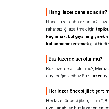
Hangi lazer daha az acıtır?
Hangi lazer daha az acıtır?,
Laze
rahatsızlığı azaltmak için
topika
kaçınmak, bol giysiler giymek v
kullanmasını istemek
gibi bir di
Buz lazerde acı olur mu?
Buz lazerde acı olur mu?,
Merha
duyacağınız cihaz Buz
Lazer
uyg
Her lazer öncesi jilet şart m
Her lazer öncesi jilet şart mı?,
Bu
uygulanabilen buz lazerleri saye