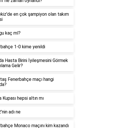
olf ne zaman oynandı?
kiz'de en çok şampiyon olan takım
si
gu kaç ml?
bahçe 1-0 kime yenildi
a Hasta Birini İyileşmesini Görmek
lama Gelir?
taş Fenerbahçe maçı hangi
da?
 Kupası hepsi altın mı
'nin adı ne
rbahçe Monaco maçını kim kazandı