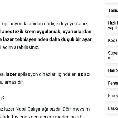
Tenis
Hızlı
r epilasyonda acıdan endişe duyuyorsanız,
yapıl
l anestezik krem uygulamak, uyarıcılardan
e lazer teknisyeninden daha düşük bir ayar
Kocae
zi adım atabilirsiniz.
Süper
mı
Halı 
ba,
lazer
epilasyon cihazları içinde en
az
acı
ulamasıdır.
Fener
Kaç y
ı?
Baske
z lazer Nasıl Çalışır ağrısızdır. Dört mevsim
sinde tüylerinizden acı çekmeden hızlı bir