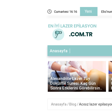
Yeni
Elio'nun görsel tasarımı nasıl oluşturuldu?
Cumartesi 16:16
Anasayfa
‹
 Lazer: Hangi Kıl
Alexandrite Lazer Tüy
Alexa
undur? |
Dökülme Süresi: Kaç Gün
Uzunl
 Lazer Hakkında ..
Sonra Etkilerini Görebilirsin..
Hazırl
Anasayfa
Blog
Acısız lazer epilasyo