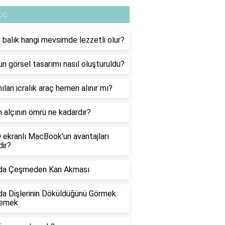
og
 balık hangi mevsimde lezzetli olur?
nun görsel tasarımı nasıl oluşturuldu?
ılan icralık araç hemen alınır mı?
 alçının ömrü ne kadardır?
ekranlı MacBook'un avantajları
dir?
da Çeşmeden Kan Akması
a Dişlerinin Döküldüğünü Görmek
emek