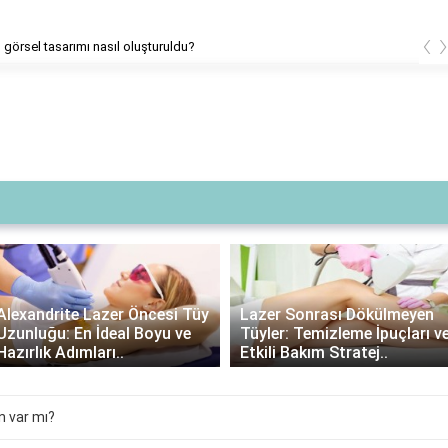
‹
Elio'nun görsel tasarımı nasıl oluştu
ndrite Lazer Öncesi Tüy
Lazer Sonrası Dökülmeyen
uğu: En İdeal Boyu ve
Tüyler: Temizleme İpuçları ve
ık Adımları..
Etkili Bakım Stratej..
n var mı?