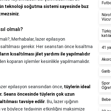
Futb
n teknoloji soğutma sistemi sayesinde buz
etmezsiniz
.
Nörof
Vücut
sıl olmalı?
Türki
katıl
lmalı?,
Merhabalar, lazer epilasyon
ısaltılması gerekir. Her seanstan önce kısaltma
41 ya
lların kısaltılması jilet yardımı ile yapılmalıdır
Akord
nden koparan işlemler kesinlikle yapılmamalıdır.
Garib
Spor 
lazer epilasyon seansından önce,
tüylerin ideal
Öğret
r.
Seans öncesinde tüylerin çok uzun
Bebel
altılması tavsiye edilir
. Bu, lazer ışığının
ve böylece tedavinin etkinliğini maksimize