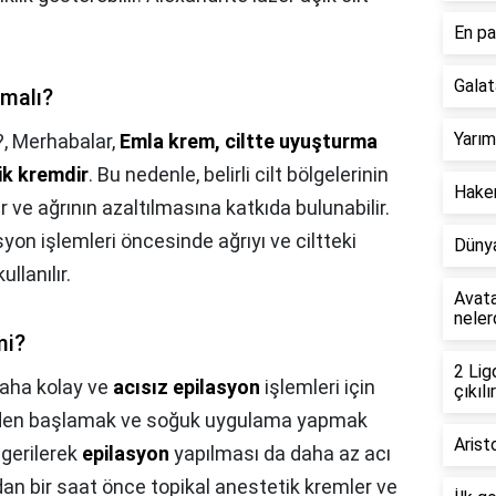
En pa
Galat
pmalı?
Yarım
?,
Merhabalar,
Emla krem, ciltte uyuşturma
ik kremdir
. Bu nedenle, belirli cilt bölgelerinin
Hakem
 ve ağrının azaltılmasına katkıda bulunabilir.
syon işlemleri öncesinde ağrıyı ve ciltteki
Dünya
llanılır.
Avata
neler
mi?
2 Lig
aha kolay ve
acısız epilasyon
işlemleri için
çıkılır
yerden başlamak ve soğuk uygulama yapmak
Arist
 gerilerek
epilasyon
yapılması da daha az acı
n bir saat önce topikal anestetik kremler ve