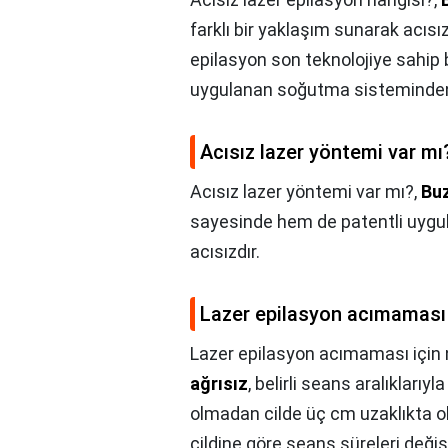
farklı bir yaklaşım sunarak acısız
epilasyon son teknolojiye sahip b
uygulanan soğutma sisteminden
Acısız lazer yöntemi var mı
Acısız lazer yöntemi var mı?,
Bu
sayesinde hem de patentli uygula
acısızdır.
Lazer epilasyon acımaması 
Lazer epilasyon acımaması için
ağrısız
, belirli seans aralıklarıy
olmadan cilde üç cm uzaklıkta ola
cildine göre seans süreleri değişi