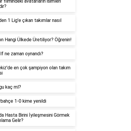
r filmindeki avatarların isimleri
dir?
den 1 Lig'e çıkan takımlar nasıl
on Hangi Ülkede Üretiliyor? Öğrenin!
olf ne zaman oynandı?
kiz'de en çok şampiyon olan takım
si
gu kaç ml?
bahçe 1-0 kime yenildi
a Hasta Birini İyileşmesini Görmek
lama Gelir?