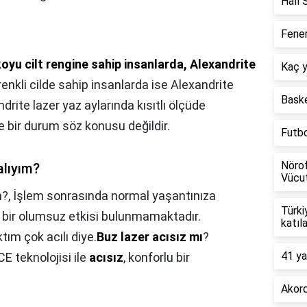
Halı 
Fener
koyu cilt rengine sahip insanlarda, Alexandrite
Kaç y
 renkli cilde sahip insanlarda ise Alexandrite
Baske
drite lazer yaz aylarında kısıtlı ölçüde
le bir durum söz konusu değildir.
Futb
Nörof
alıyım?
Vücut
m?,
İşlem sonrasında normal yaşantınıza
Türki
gi bir olumsuz etkisi bulunmamaktadır.
katıl
tım çok acılı diye.
Buz lazer acısız mı
?
41 ya
CE teknolojisi ile
acısız
, konforlu bir
Akord