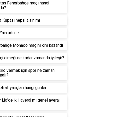
taş Fenerbahçe maçı hangi
da?
 Kupası hepsi altın mı
'nin adı ne
rbahçe Monaco maçını kim kazandı
çi dirseği ne kadar zamanda iyileşir?
 kilo vermek için spor ne zaman
malı?
li at yarışları hangi günler
 Lig'de ikili averaj mı genel averaj