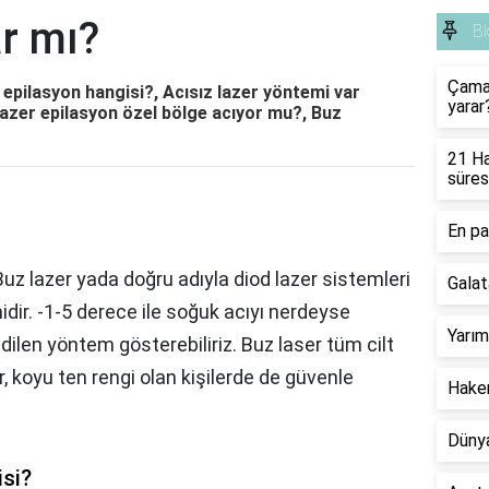
ar mı?
Bl
Çamaş
r epilasyon hangisi?, Acısız lazer yöntemi var
yarar
Lazer epilasyon özel bölge acıyor mu?, Buz
21 Ha
süres
En pa
Buz lazer yada doğru adıyla diod lazer sistemleri
Galat
idir. -1-5 derece ile soğuk acıyı nerdeyse
Yarım
dilen yöntem gösterebiliriz. Buz laser tüm cilt
r, koyu ten rengi olan kişilerde de güvenle
Hakem
Dünya
isi?