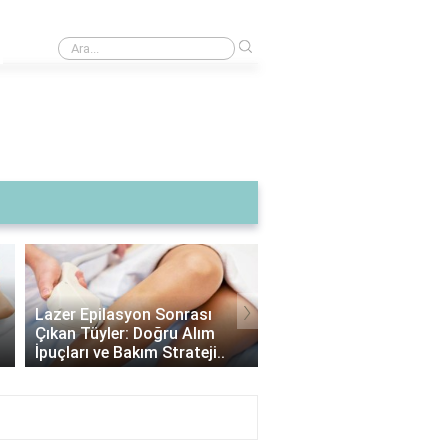
›
Çamaşır makinesi sıkma kaçuk ne işe yarar?
›
Lazer Epilasyon Sonrası
Alexandrite Lazer: Hang
Çıkan Tüyler: Doğru Alım
Tipine Uygundur? |
İpuçları ve Bakım Strateji..
Alexandrite Lazer Hakkı