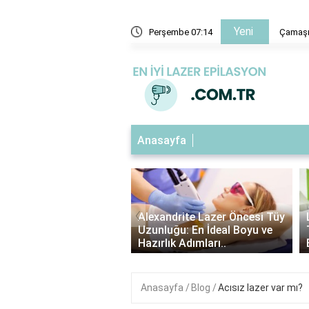
Yeni
sıkma kaçuk ne işe yarar?
Perşembe 07:14
Çamaşır
Anasayfa
‹
ndrite Lazer Tüy
Alexandrite Lazer Öncesi Tüy
me Süresi: Kaç Gün
Uzunluğu: En İdeal Boyu ve
Etkilerini Görebilirsin..
Hazırlık Adımları..
Anasayfa
Blog
Acısız lazer var mı?