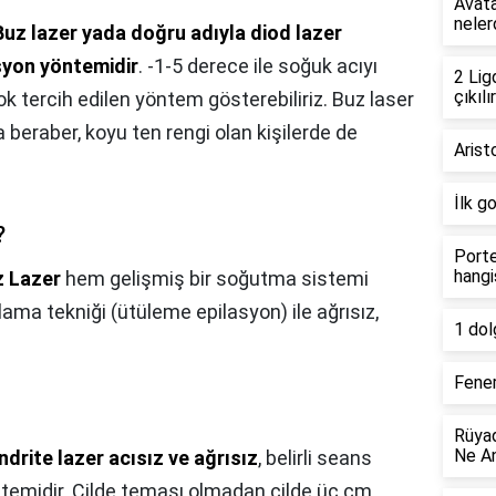
Avata
neler
Buz lazer yada doğru adıyla diod lazer
asyon yöntemidir
. -1-5 derece ile soğuk acıyı
2 Lig
çıkılır
k tercih edilen yöntem gösterebiliriz. Buz laser
a beraber, koyu ten rengi olan kişilerde de
Arist
İlk g
?
Porte
hangi
z Lazer
hem gelişmiş bir soğutma sistemi
ma tekniği (ütüleme epilasyon) ile ağrısız,
1 dol
Fener
Rüyad
Ne An
ndrite lazer acısız ve ağrısız
, belirli seans
yöntemidir. Cilde teması olmadan cilde üç cm