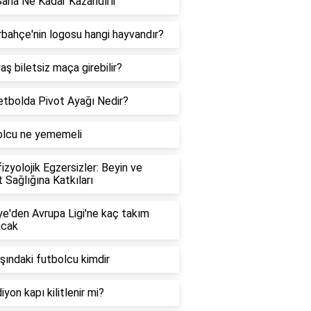
Saha Ne Kadar Kazandırır
bahçe'nin logosu hangi hayvandır?
aş biletsiz maça girebilir?
tbolda Pivot Ayağı Nedir?
olcu ne yememeli
izyolojik Egzersizler: Beyin ve
 Sağlığına Katkıları
ye'den Avrupa Ligi'ne kaç takım
acak
şındaki futbolcu kimdir
iyon kapı kilitlenir mi?