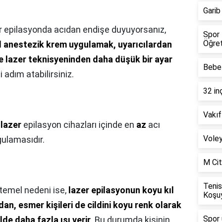
Garib
r epilasyonda acıdan endişe duyuyorsanız,
Spor 
Öğret
l anestezik krem uygulamak, uyarıcılardan
e lazer teknisyeninden daha düşük bir ayar
Bebel
zi adım atabilirsiniz.
32 in
Vakıf
,
lazer
epilasyon cihazları içinde en
az
acı
Voley
ulamasıdır.
M Cit
Tenis
temel nedeni ise,
lazer epilasyonun koyu kıl
Koşu
dan, esmer kişileri de cildini koyu renk olarak
Spor 
lde daha fazla ısı verir
. Bu durumda kişinin