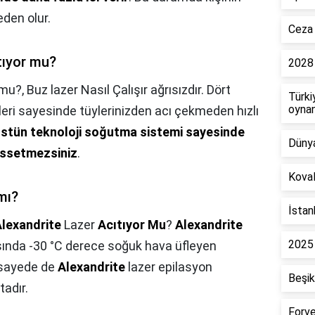
den olur.
Ceza 
ıtıyor mu?
2028 
 mu?,
Buz lazer Nasıl Çalışır ağrısızdır. Dört
Türki
oyna
eri sayesinde tüylerinizden acı çekmeden hızlı
stün teknoloji soğutma sistemi sayesinde
Dünya
hissetmezsiniz
.
Koval
mı?
İstan
lexandrite
Lazer
Acıtıyor Mu
?
Alexandrite
2025 
sında -30 °C derece soğuk hava üfleyen
 sayede de
Alexandrite
lazer epilasyon
Beşik
adır.
Forve