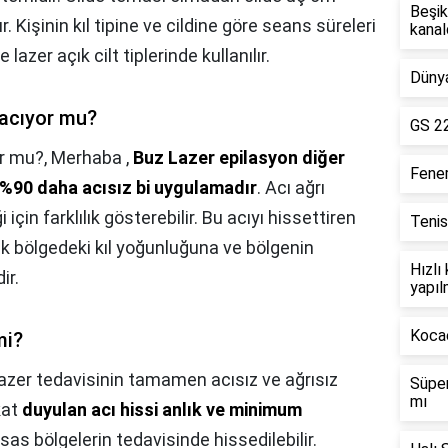
Beşik
. Kişinin kıl tipine ve cildine göre seans süreleri
kanal
 lazer açık cilt tiplerinde kullanılır.
Dünya
 acıyor mu?
GS 22
or mu?,
Merhaba ,
Buz Lazer epilasyon diğer
Fene
%90 daha acısız bi uygulamadır
. Acı ağrı
çin farklılık gösterebilir. Bu acıyı hissettiren
Tenis
k bölgedeki kıl yoğunluğuna ve bölgenin
Hızlı
ir.
yapıl
Kocae
mi?
azer tedavisinin tamamen acısız ve ağrısız
Süper
mı
kat
duyulan acı hissi anlık ve minimum
ssas bölgelerin tedavisinde hissedilebilir.