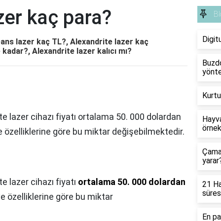
zer kaç para?
Bl
Digit
eans lazer kaç TL?, Alexandrite lazer kaç
 kadar?, Alexandrite lazer kalıcı mı?
Buzdo
yönte
Kurtu
e lazer cihazı fiyatı ortalama 50. 000 dolardan
Hayva
örnek
 özelliklerine göre bu miktar değişebilmektedir.
Çamaş
yarar
e lazer cihazı fiyatı
ortalama 50. 000 dolardan
21 Ha
süres
ve özelliklerine göre bu miktar
En pa