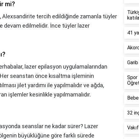
ir mi?
Türki
?,
Alexsandirite tercih edildiğinde zamanla tüyler
katıl
le devam edilmelidir. İnce tüyler lazer
41 ya
Akord
ı?
Garib
rhabalar, lazer epilasyon uygulamalarından
r. Her seanstan önce kısaltma işleminin
Spor 
Öğret
tılması jilet yardımı ile yapılmalıdır ve ağda,
ran işlemler kesinlikle yapılmamalıdır.
Bebel
32 in
lasyonda seanslar ne kadar sürer? Lazer
Vakıf
lgenin büyüklüğüne göre farklı sürede