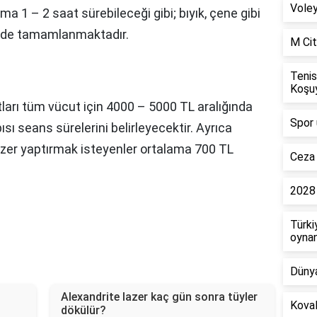
Voley
a 1 – 2 saat sürebileceği gibi; bıyık, çene gibi
rede tamamlanmaktadır.
M Cit
Tenis
Koşu
tları tüm vücut için 4000 – 5000 TL aralığında
Spor 
apısı seans sürelerini belirleyecektir. Ayrıca
azer yaptırmak isteyenler ortalama 700 TL
Ceza 
2028 
Türki
oyna
Dünya
Alexandrite lazer kaç gün sonra tüyler
Koval
dökülür?