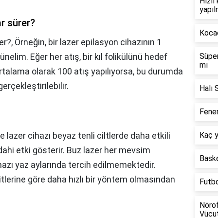
Hızlı
yapıl
ar sürer?
Kocae
er?,
Örneğin, bir lazer epilasyon cihazının 1
elim. Eğer her atış, bir kıl folikülünü hedef
Süper
mı
ortalama olarak 100 atış yapılıyorsa, bu durumda
rçekleştirilebilir.
Halı 
Fener
 lazer cihazı beyaz tenli ciltlerde daha etkili
Kaç y
 dahi etki gösterir. Buz lazer her mevsim
Baske
cihazı yaz aylarında tercih edilmemektedir.
şitlerine göre daha hızlı bir yöntem olmasından
Futb
Nörof
Vücut