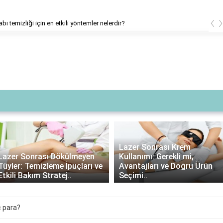
‹
bı temizliği için en etkili yöntemler nelerdir?
Lazer Sonrası Krem
Lazer Sonrası Dökülmeyen
Kullanımı: Gerekli mi,
Tüyler: Temizleme İpuçları ve
Avantajları ve Doğru Ürün
Etkili Bakım Stratej..
Seçimi..
ç para?