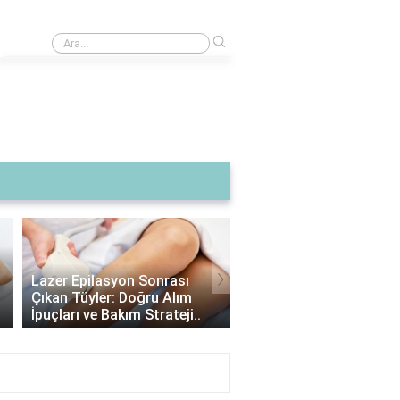
›
Buzdolabı temizliği için en etkili yöntemler nelerdir?
›
Lazer Epilasyon Sonrası
Alexandrite Lazer: Hang
Çıkan Tüyler: Doğru Alım
Tipine Uygundur? |
İpuçları ve Bakım Strateji..
Alexandrite Lazer Hakkı