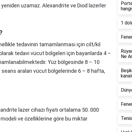
Porte
yeniden uzamaz. Alexandrite ve Diod lazerler
hangi
1 dol
?
Fener
ellikle tedavinin tamamlanması için cilt/kıl
Rüyad
ı olarak tedavi vücut bölgeleri için bayanlarda 4 –
Ne An
mamlanabilmektedir. Yüz bölgesinde 8 – 10
 seans araları vücut bölgelerinde 6 – 8 hafta,
Beşik
kanal
Dünya
Fene
andrite lazer cihazı fiyatı ortalama 50. 000
modeli ve özelliklerine göre bu miktar
Tenis