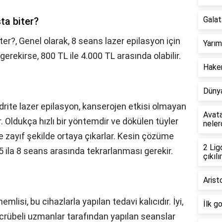
Galat
ta biter?
ter?,
Genel olarak, 8 seans lazer epilasyon için
Yarım
gerekirse, 800 TL ile 4.000 TL arasında olabilir.
Hakem
Dünya
rite lazer epilasyon, kanserojen etkisi olmayan
Avata
. Oldukça hızlı bir yöntemdir ve dökülen tüyler
neler
e zayıf şekilde ortaya çıkarlar. Kesin çözüme
2 Lig
5 ila 8 seans arasında tekrarlanması gerekir.
çıkılır
Arist
emlisi, bu cihazlarla yapılan tedavi kalıcıdır. İyi,
İlk g
tecrübeli uzmanlar tarafından yapılan seanslar