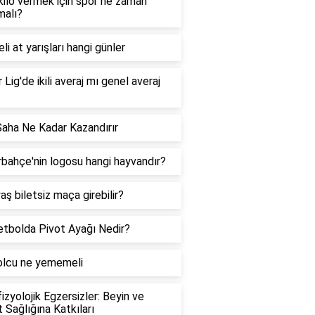
 kilo vermek için spor ne zaman
malı?
li at yarışları hangi günler
 Lig'de ikili averaj mı genel averaj
Saha Ne Kadar Kazandırır
bahçe'nin logosu hangi hayvandır?
aş biletsiz maça girebilir?
tbolda Pivot Ayağı Nedir?
olcu ne yememeli
izyolojik Egzersizler: Beyin ve
 Sağlığına Katkıları