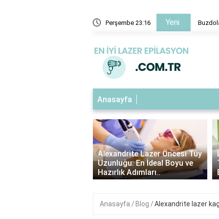
Yeni
 için en etkili yöntemler nelerdir?
Perşembe 23:16
Buzdola
Anasayfa
‹
ndrite Lazer Tüy
Alexandrite Lazer Öncesi Tüy
me Süresi: Kaç Gün
Uzunluğu: En İdeal Boyu ve
Etkilerini Görebilirsin..
Hazırlık Adımları..
Anasayfa
Blog
Alexandrite lazer ka