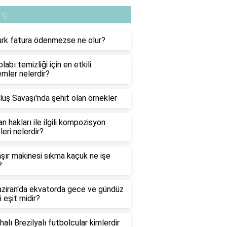
og
urk fatura ödenmezse ne olur?
labı temizliği için en etkili
mler nelerdir?
luş Savaşı'nda şehit olan örnekler
n hakları ile ilgili kompozisyon
leri nelerdir?
ır makinesi sıkma kaçuk ne işe
?
ziran'da ekvatorda gece ve gündüz
i eşit midir?
halı Brezilyalı futbolcular kimlerdir