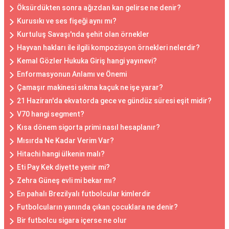
Öksürdükten sonra ağızdan kan gelirse ne denir?
Kurusıkı ve ses fişeği aynı mı?
Kurtuluş Savaşı'nda şehit olan örnekler
Hayvan hakları ile ilgili kompozisyon örnekleri nelerdir?
Kemal Gözler Hukuka Giriş hangi yayınevi?
Enformasyonun Anlamı ve Önemi
Çamaşır makinesi sıkma kaçuk ne işe yarar?
21 Haziran'da ekvatorda gece ve gündüz süresi eşit midir?
V70 hangi segment?
Kısa dönem sigorta primi nasıl hesaplanır?
Mısırda Ne Kadar Verim Var?
Hitachi hangi ülkenin malı?
Eti Pay Kek diyette yenir mi?
Zehra Güneş evli mi bekar mı?
En pahalı Brezilyalı futbolcular kimlerdir
Futbolcuların yanında çıkan çocuklara ne denir?
Bir futbolcu sigara içerse ne olur