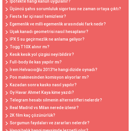
İpotekte hangi kanun uygulanır?
Üçüncü şahıs sorumluluk sigortası ne zaman ortaya çıktı?
Fiesta far içi nasıl temizlenir?
Egemenlik ve milli egemenlik arasındaki fark nedir?
Uçak kanadı geometrisi nasıl hesaplanır?
IPX 5 su geçirmezlik ne anlama geliyor?
Togg T10X alınır mı?
Kesik kesik yol çizgisi neyi bildirir?
Full-body ile kas yapılır mı?
İrem Helvacıoğlu 2013'te hangi dizide oynadı?
Pos makinesinden komisyon alıyorlar mı?
Kazadan sonra kasko nasıl yapılır?
Oy Havar Ahmet Kaya kime yazdı?
Telegram hesabı silmenin alternatifleri nelerdir?
Real Madrid vs Milan nerede izlenir?
2K film kaç çözünürlük?
Sorgumun faydaları ve zararları nelerdir?
Hangi balık hangi mevsimde lezzetli olur?