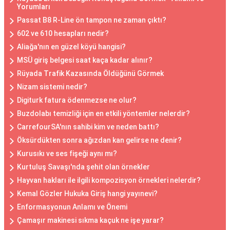
Yorumları
Passat B8 R-Line ön tampon ne zaman çıktı?
602 ve 610 hesapları nedir?
Aliağa'nın en güzel köyü hangisi?
MSÜ giriş belgesi saat kaça kadar alınır?
Rüyada Trafik Kazasında Öldüğünü Görmek
Nizam sistemi nedir?
Digiturk fatura ödenmezse ne olur?
Buzdolabı temizliği için en etkili yöntemler nelerdir?
CarrefourSA'nın sahibi kim ve neden battı?
Öksürdükten sonra ağızdan kan gelirse ne denir?
Kurusıkı ve ses fişeği aynı mı?
Kurtuluş Savaşı'nda şehit olan örnekler
Hayvan hakları ile ilgili kompozisyon örnekleri nelerdir?
Kemal Gözler Hukuka Giriş hangi yayınevi?
Enformasyonun Anlamı ve Önemi
Çamaşır makinesi sıkma kaçuk ne işe yarar?