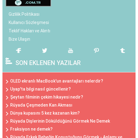
Gizlilik Politikası
Kullanıcı Sözleşmesi
Teklif Hakları ve Alıntı
Bize Ulaşın
SON EKLENEN YAZILAR
OLED ekranlı MacBook'un avantajları nelerdir?
Uyap'ta bilgi nasıl güncellenir?
Şeytan filminin çekim hikayesi nedir?
Rüyada Çeşmeden Kan Akması
Dünya kupasını 5 kez kazanan kim?
Rüyada Dişlerinin Döküldüğünü Görmek Ne Demek
Fraksiyon ne demek?
Rüyada Erkek Bebeğin Konuştuğunu Görmek - Anlamı ve