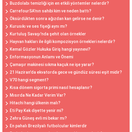
Buzdolabı temizliği için en etkili yöntemler nelerdir?
CarrefourSA'nın sahibi kim ve neden battı?
Öksürdükten sonra ağızdan kan gelirse ne denir?
Kurusıkı ve ses fişeği aynı mı?
Kurtuluş Savaşı'nda şehit olan örnekler
Hayvan hakları ile ilgili kompozisyon örnekleri nelerdir?
Kemal Gözler Hukuka Giriş hangi yayınevi?
Enformasyonun Anlamı ve Önemi
Çamaşır makinesi sıkma kaçuk ne işe yarar?
21 Haziran'da ekvatorda gece ve gündüz süresi eşit midir?
V70 hangi segment?
Kısa dönem sigorta primi nasıl hesaplanır?
Mısırda Ne Kadar Verim Var?
Hitachi hangi ülkenin malı?
Eti Pay Kek diyette yenir mi?
Zehra Güneş evli mi bekar mı?
En pahalı Brezilyalı futbolcular kimlerdir