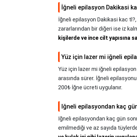
İğneli epilasyon Dakikasi ka
İğneli epilasyon Dakikasi kac tl?
zararlarından bir diğeri ise iz kal
kişilerde ve ince cilt yapısına s
Yüz için lazer mi iğneli epi
Yüz için lazer mi iğneli epilasyo
arasında sürer. İğneli epilasyon
200₺ İğne ücreti uygulanır.
Iğneli epilasyondan kaç gün
Iğneli epilasyondan kaç gün sonra
emilmediği ve az sayıda tüylerde 
ve kulak içi gibi lazerin uygula