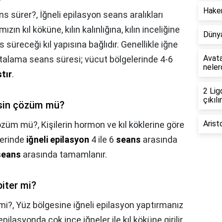
Hakem
ans sürer?,
İğneli epilasyon seans aralıkları
ın kıl köküne, kılın kalınlığına, kılın inceliğine
Dünya
 süreceği kıl yapısına bağlıdır. Genellikle iğne
Avata
talama seans süresi; vücut bölgelerinde 4-6
neler
tır
.
2 Lig
çıkılır
kesin çözüm mü?
Arist
 çözüm mü?,
Kişilerin hormon ve kıl köklerine göre
elerinde
iğneli epilasyon
4 ile 6
seans
arasında
seans
arasında tamamlanır.
biter mi?
 mi?,
Yüz bölgesine iğneli epilasyon yaptırmanız
epilasyonda çok ince iğneler ile kıl köküne girilir.