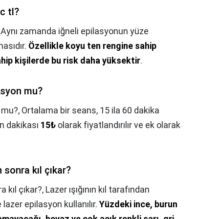
c tl?
,
Aynı zamanda iğneli epilasyonun yüze
masıdır.
Özellikle koyu ten rengine sahip
ahip kişilerde bu risk daha yüksektir
.
lasyon mu?
n mu?,
Ortalama bir seans, 15 ila 60 dakika
un dakikası
15₺
olarak fiyatlandırılır ve ek olarak
 sonra kıl çıkar?
 kıl çıkar?,
Lazer ışığının kıl tarafından
lazer epilasyon kullanılır.
Yüzdeki ince, burun
namayacağı, beyaz ve çok açık renkli sarı, gri