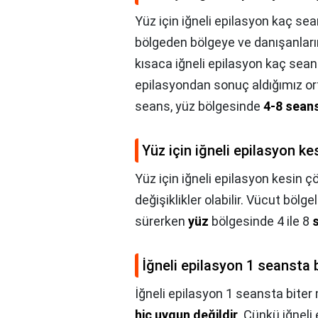
Yüz için iğneli epilasyon kaç se
bölgeden bölgeye ve danışanlarımız
kısaca iğneli epilasyon kaç seans
epilasyondan sonuç aldığımız or
seans, yüz bölgesinde
4-8 seans
Yüz için iğneli epilasyon 
Yüz için iğneli epilasyon kesin
değişiklikler olabilir. Vücut bölg
sürerken
yüz
bölgesinde 4 ile 8
İğneli epilasyon 1 seansta 
İğneli epilasyon 1 seansta biter
hiç uygun değildir
. Çünkü iğneli 