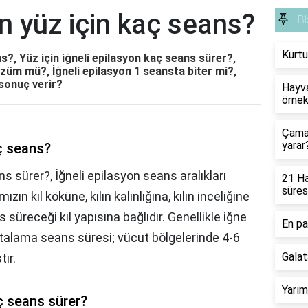
on yüz için kaç seans?
Bl
Kurtu
ns?, Yüz için iğneli epilasyon kaç seans sürer?,
özüm mü?, İğneli epilasyon 1 seansta biter mi?,
 sonuç verir?
Hayva
örnek
Çamaş
yarar
aç seans?
ns sürer?, İğneli epilasyon seans aralıkları
21 Ha
süres
ın kıl köküne, kılın kalınlığına, kılın inceliğine
 süreceği kıl yapısına bağlıdır. Genellikle iğne
En pa
talama seans süresi; vücut bölgelerinde 4-6
Galat
ır.
Yarım
aç seans sürer?