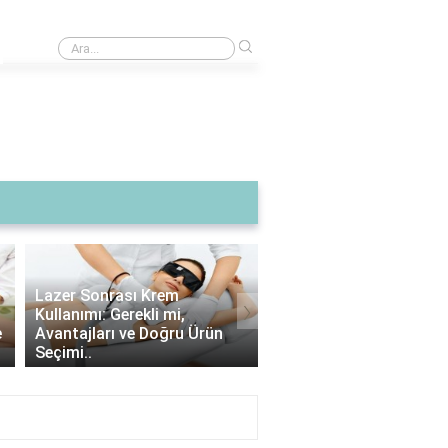
›
Kurusıkı ve ses fişeği aynı mı?
›
Lazer Epilasyon Sonrası
Alexandrite Lazer: Hang
Çıkan Tüyler: Doğru Alım
Tipine Uygundur? |
İpuçları ve Bakım Strateji..
Alexandrite Lazer Hakkı