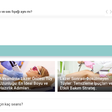
‹
ı ve ses fişeği aynı mı?
Lazer Sonrası Krem
Lazer Sonrası Dökülmeyen
Kullanımı: Gerekli mi,
Tüyler: Temizleme İpuçları ve
Avantajları ve Doğru Ürün
Etkili Bakım Stratej..
Seçimi..
için kaç seans?