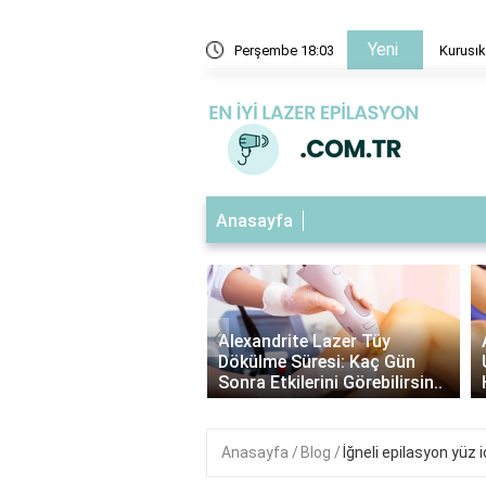
Yeni
şeği aynı mı?
Perşembe 18:03
Kurusık
Anasayfa
‹
ndrite Lazer Tüy
Alexandrite Lazer Öncesi Tüy
me Süresi: Kaç Gün
Uzunluğu: En İdeal Boyu ve
Etkilerini Görebilirsin..
Hazırlık Adımları..
Anasayfa
Blog
İğneli epilasyon yüz 