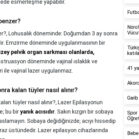
gede esmerleşme yapabilir.
Futb
 benzer?
Nörof
Vücut
er?,
Lohusalık döneminde: Doğumdan 3 ay sonra
bilir. Emzirme döneminde uygulanmasının bir
Türki
düzey pelvik organ sarkması olanlarda,
katıl
struasyon döneminde vajinal ıslaklık ve
41 ya
i ile vajinal lazer uygulanmaz.
Akord
nra kalan tüyler nasıl alınır?
Garib
lan tüyler nasıl alınır?,
Lazer Epilasyonun
e; bu bir
yanık acısıdır
. Sakın kızgın bir sobaya
Spor 
Öğret
ıyaslamayın. Sobaya değidiğinizde; acıyı hissedip
raz üstündedir. Lazer epilasyon cihazlarında
Bebel