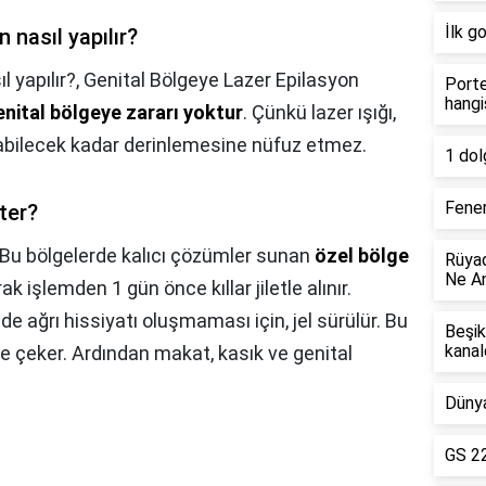
İlk g
 nasıl yapılır?
l yapılır?,
Genital Bölgeye Lazer Epilasyon
Porte
hangi
nital bölgeye zararı yoktur
. Çünkü lazer ışığı,
aşabilecek kadar derinlemesine nüfuz etmez.
1 dol
Fener
ter?
Bu bölgelerde kalıcı çözümler sunan
özel bölge
Rüyad
Ne An
k işlemden 1 gün önce kıllar jiletle alınır.
e ağrı hissiyatı oluşmaması için, jel sürülür. Bu
Beşik
kanal
e çeker. Ardından makat, kasık ve genital
Dünya
GS 22