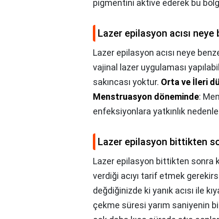
pigmentini aktive ederek bu böl
Lazer epilasyon acısı neye
Lazer epilasyon acısı neye benz
vajinal lazer uygulaması yapıla
sakıncası yoktur.
Orta ve İleri 
Menstruasyon döneminde
: Men
enfeksiyonlara yatkınlık nedenler
Lazer epilasyon bittikten so
Lazer epilasyon bittikten sonra ka
verdiği acıyı tarif etmek gerekirs
değdiğinizde ki yanık acısı ile k
çekme süresi yarım saniyenin bi