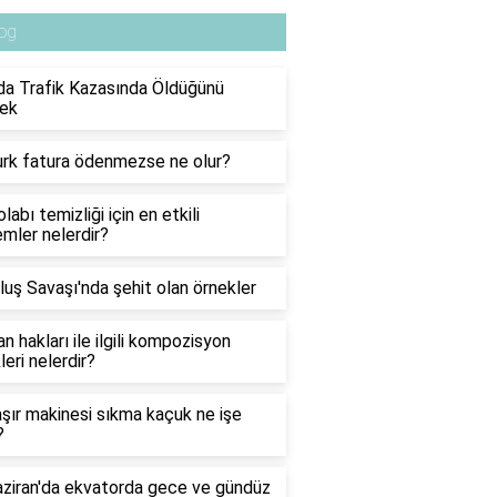
og
a Trafik Kazasında Öldüğünü
ek
urk fatura ödenmezse ne olur?
labı temizliği için en etkili
mler nelerdir?
luş Savaşı'nda şehit olan örnekler
n hakları ile ilgili kompozisyon
leri nelerdir?
ır makinesi sıkma kaçuk ne işe
?
ziran'da ekvatorda gece ve gündüz