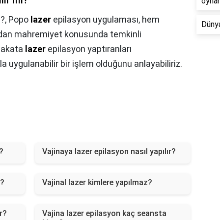
lır mı?
oyna
ı?,
Popo
lazer
epilasyon uygulaması, hem
Dünya
ından mahremiyet konusunda temkinli
makata
lazer
epilasyon yaptıranları
a uygulanabilir bir işlem olduğunu anlayabiliriz.
?
Vajinaya lazer epilasyon nasıl yapılır?
s?
Vajinal lazer kimlere yapılmaz?
er?
Vajina lazer epilasyon kaç seansta