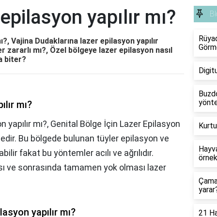
 epilasyon yapılır mı?
Bl
Rüyad
ı?, Vajina Dudaklarına lazer epilasyon yapılır
Görm
r zararlı mı?, Özel bölgeye lazer epilasyon nasıl
a biter?
Digit
Buzdo
yönte
ılır mı?
n yapılır mı?, Genital Bölge İçin Lazer Epilasyon
Kurtu
tedir. Bu bölgede bulunan tüyler epilasyon ve
Hayva
abilir fakat bu yöntemler acılı ve ağrılıdır.
örnek
ası ve sonrasında tamamen yok olması lazer
Çamaş
yarar
lasyon yapılır mı?
21 Ha