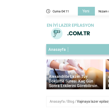
Yeni
ir?
Cuma 04:11
Nizam s
Anasayfa
‹
ndrite Lazer Tüy
Alexandrite Lazer Öncesi Tüy
me Süresi: Kaç Gün
Uzunluğu: En İdeal Boyu ve
Etkilerini Görebilirsin..
Hazırlık Adımları..
Anasayfa
Blog
Vajinaya lazer epilas