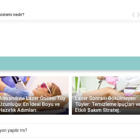
‹
istemi nedir?
Lazer Sonrası Krem
Lazer Sonrası Dökülmeyen
Kullanımı: Gerekli mi,
Tüyler: Temizleme İpuçları ve
Avantajları ve Doğru Ürün
Etkili Bakım Stratej..
Seçimi..
yon yapılır mı?