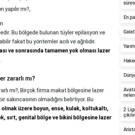
süres
n yapılır mı?,
En pa
on
Galat
tedir. Bu bölgede bulunan tüyler epilasyon ve
abilir fakat bu yöntemler acılı ve ağrılıdır.
Yarım
ması ve sonrasında tamamen yok olması lazer
.
Hakem
Dünya
er zararlı mı?
Avata
arlı mı?,
Birçok firma makat bölgesine lazer
neler
r sakıncasının olmadığını belirtiyor. Bu
 olmak üzere boyun, ense, kulak, koltukaltı,
2 Lig
çıkılır
 sırt, genital bölge ve bikini bölgesine lazer
Arist