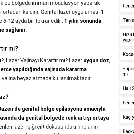
rak bu bölgede immun modülasyon yaparak
Fene
ı ortadan kaldırır. Genital lazer uygulaması 1
Tenis
 6-12 ayda bir tekrar edilir.
1 yılın sonunda
me sağlanır
.
Hızlı
yapıl
tır mı?
Kocae
ı?,
Lazer Vajinayı Karartır mı? Lazer
uygun doz,
Süper
lerce yapıldığında vajinada kararma
mı
ri vajina beyazlatmada kullanılmaktadır.
Halı 
maz?
Fener
Bazen de genital bölge epilasyonu amacıyla
Kaç y
asında da genital bölgede renk artışı ortaya
erilen lazer ışığı cilt dokusundaki 'melanin'
Baske