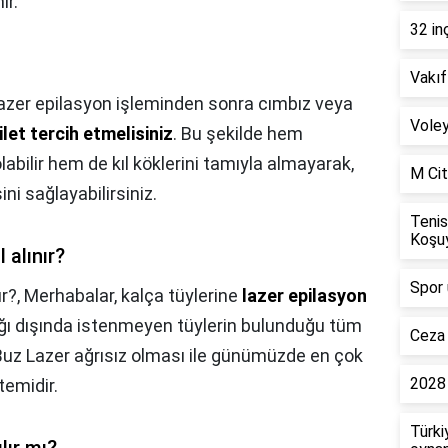
ır.
32 in
Vakıf
lazer epilasyon işleminden sonra cımbız veya
Voley
jilet tercih etmelisiniz
. Bu şekilde hem
labilir hem de kıl köklerini tamıyla almayarak,
M Cit
ni sağlayabilirsiniz.
Tenis
Koşu
 alınır?
Spor 
ır?,
Merhabalar, kalça tüylerine
lazer epilasyon
ağı dışında istenmeyen tüylerin bulunduğu tüm
Ceza 
 Buz Lazer ağrısız olması ile günümüzde en çok
2028 
temidir.
Türki