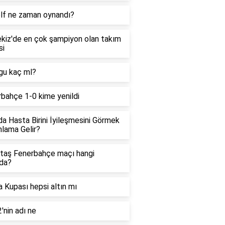
olf ne zaman oynandı?
kiz'de en çok şampiyon olan takım
si
gu kaç ml?
bahçe 1-0 kime yenildi
a Hasta Birini İyileşmesini Görmek
lama Gelir?
taş Fenerbahçe maçı hangi
da?
 Kupası hepsi altın mı
'nin adı ne