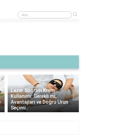
›
Nizam sistemi nedir?
›
Lazer Epilasyon Sonrası
Alexandrite Lazer: Hang
Çıkan Tüyler: Doğru Alım
Tipine Uygundur? |
İpuçları ve Bakım Strateji..
Alexandrite Lazer Hakkı