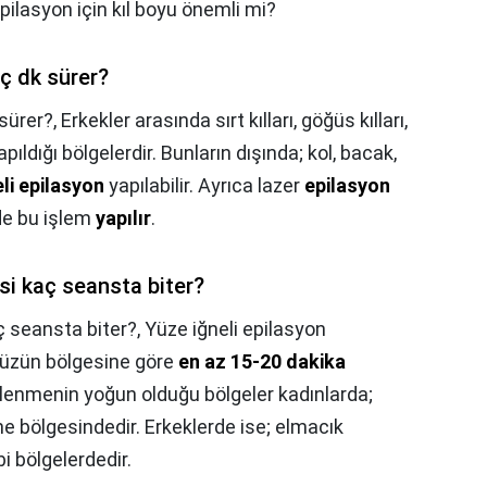
 epilasyon için kıl boyu önemli mi?
ç dk sürer?
sürer?,
Erkekler arasında sırt kılları, göğüs kılları,
pıldığı bölgelerdir. Bunların dışında; kol, bacak,
eli epilasyon
yapılabilir. Ayrıca lazer
epilasyon
nde bu işlem
yapılır
.
si kaç seansta biter?
ç seansta biter?,
Yüze iğneli epilasyon
yüzün bölgesine göre
en az 15-20 dakika
lenmenin yoğun olduğu bölgeler kadınlarda;
ne bölgesindedir. Erkeklerde ise; elmacık
bi bölgelerdedir.