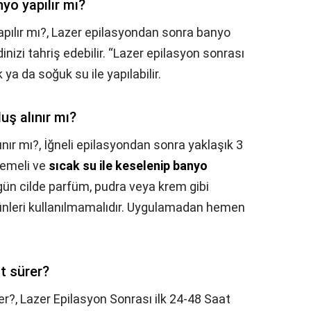
yo yapılır mı?
pılır mı?,
Lazer epilasyondan sonra banyo
inizi tahriş edebilir. “Lazer epilasyon sonrası
ık ya da soğuk su ile yapılabilir.
ş alınır mı?
nır mı?,
İğneli epilasyondan sonra yaklaşık 3
memeli ve
sıcak su ile keselenip banyo
 gün cilde parfüm, pudra veya krem gibi
rünleri kullanılmamalıdır. Uygulamadan hemen
at sürer?
er?,
Lazer Epilasyon Sonrası ilk 24-48 Saat