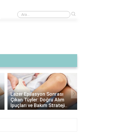
›
Tatlı kaşığı üzerindeki çikolatalı sos nasıl yapılır?
›
Lazer Epilasyon Sonrası
Alexandrite Lazer: Hang
Çıkan Tüyler: Doğru Alım
Tipine Uygundur? |
İpuçları ve Bakım Strateji..
Alexandrite Lazer Hakkı