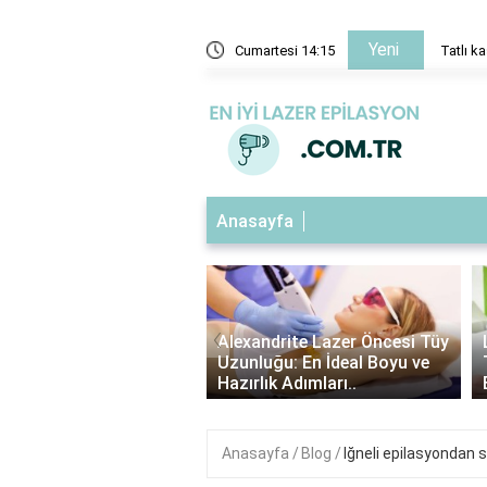
Yeni
deki çikolatalı sos nasıl yapılır?
Cumartesi 14:15
Tatlı ka
Anasayfa
‹
ndrite Lazer Tüy
Alexandrite Lazer Öncesi Tüy
me Süresi: Kaç Gün
Uzunluğu: En İdeal Boyu ve
Etkilerini Görebilirsin..
Hazırlık Adımları..
Anasayfa
Blog
Iğneli epilasyondan