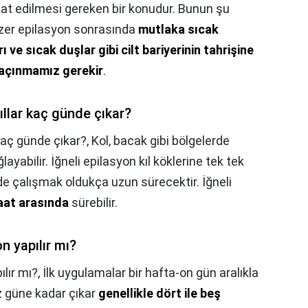
at edilmesi gereken bir konudur. Bunun şu
Lazer epilasyon sonrasında
mutlaka sıcak
 ve sıcak duşlar gibi cilt bariyerinin tahrişine
kaçınmamız gerekir
.
ıllar kaç günde çıkar?
 kaç günde çıkar?,
Kol, bacak gibi bölgelerde
abilir. İğneli epilasyon kıl köklerine tek tek
rde çalışmak oldukça uzun sürecektir. İğneli
saat arasında
sürebilir.
n yapılır mı?
ılır mı?,
İlk uygulamalar bir hafta-on gün aralıkla
z güne kadar çıkar
genellikle dört ile beş