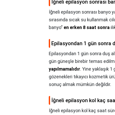
İğneli epilasyon sonrası ban
İğneli epilasyon sonrası banyo ya
sırasında sıcak su kullanmak cild
banyo”
en erken 8 saat sonra
ıl
Epilasyondan 1 gün sonra du
Epilasyondan 1 gün sonra duş alı
gün güneşle birebir temas edil
yapılmamalıdır
. Yine yaklaşık 1
gözenekleri tıkayıcı kozmetik ü
sonuç almak mümkün değildir.
İğneli epilasyon kol kaç sa
İğneli epilasyon kol kaç saat sür