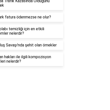
a Trafik Kazasında Öldüğünü
ek
urk fatura ödenmezse ne olur?
labı temizliği için en etkili
mler nelerdir?
luş Savaşı'nda şehit olan örnekler
n hakları ile ilgili kompozisyon
leri nelerdir?