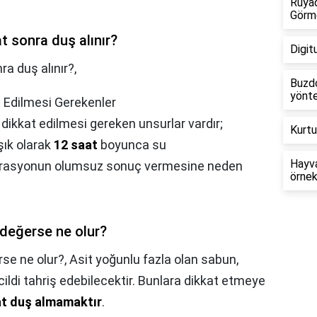
Rüyad
Görm
t sonra duş alınır?
Digit
a duş alınır?,
Buzdo
yönte
t Edilmesi Gerekenler
dikkat edilmesi gereken unsurlar vardır;
Kurtu
şık olarak
12 saat
boyunca su
Hayva
perasyonun olumsuz sonuç vermesine neden
örnek
 değerse ne olur?
rse ne olur?,
Asit yoğunlu fazla olan sabun,
cildi tahriş edebilecektir. Bunlara dikkat etmeye
saat duş almamaktır
.