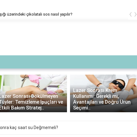
‹
şığı üzerindeki çikolatalı sos nasıl yapılır?
Lazer Sonrası Krem
Lazer Sonrası Dökülmeyen
Kullanımı: Gerekli mi,
Tüyler: Temizleme İpuçları ve
Avantajları ve Doğru Ürün
Etkili Bakım Stratej..
Seçimi..
 sonra kaç saat su Değmemeli?