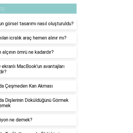
og
nun görsel tasarımı nasıl oluşturuldu?
ılan icralık araç hemen alınır mı?
 alçının ömrü ne kadardır?
ekranlı MacBook'un avantajları
dir?
da Çeşmeden Kan Akması
a Dişlerinin Döküldüğünü Görmek
emek
siyon ne demek?