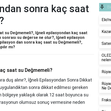
ondan sonra kaç saat
Bl
?
Elio'
Kazan
aat su Değmemeli?, Iğneli epilasyondan kaç saat
on sonrası su değerse ne olur?, Iğneli epilasyon
Epilasyon dan sonra kaç saat su Değmemeli?,
Saten
pılır mı?
OLED 
neler
 kaç saat su Değmemeli?
Rüya
ra duş alınır?, İğneli Epilasyondan Sonra Dikkat
Rüyad
 uygulandıktan sonra dikkat edilmesi gereken
Ne D
an bölgeye yaklaşık olarak 12 saat boyunca su
Frak
perasyonun olumsuz sonuç vermesine neden