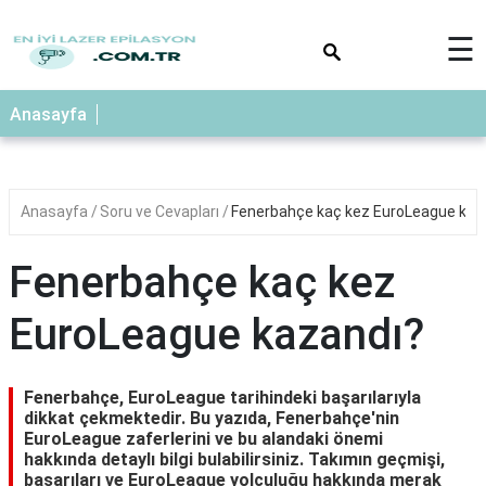
×
☰
Anasayfa
Anasayfa
Soru ve Cevapları
Fenerbahçe kaç kez EuroLeague kaz
Fenerbahçe kaç kez
EuroLeague kazandı?
Fenerbahçe, EuroLeague tarihindeki başarılarıyla
dikkat çekmektedir. Bu yazıda, Fenerbahçe'nin
EuroLeague zaferlerini ve bu alandaki önemi
hakkında detaylı bilgi bulabilirsiniz. Takımın geçmişi,
başarıları ve EuroLeague yolculuğu hakkında merak