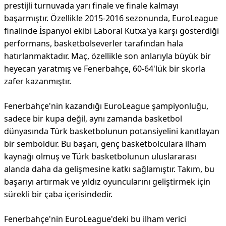
prestijli turnuvada yarı finale ve finale kalmayı
başarmıştır. Özellikle 2015-2016 sezonunda, EuroLeague
finalinde İspanyol ekibi Laboral Kutxa'ya karşı gösterdiği
performans, basketbolseverler tarafından hala
hatırlanmaktadır. Maç, özellikle son anlarıyla büyük bir
heyecan yaratmış ve Fenerbahçe, 60-64'lük bir skorla
zafer kazanmıştır.
Fenerbahçe'nin kazandığı EuroLeague şampiyonluğu,
sadece bir kupa değil, aynı zamanda basketbol
dünyasında Türk basketbolunun potansiyelini kanıtlayan
bir semboldür. Bu başarı, genç basketbolculara ilham
kaynağı olmuş ve Türk basketbolunun uluslararası
alanda daha da gelişmesine katkı sağlamıştır. Takım, bu
başarıyı artırmak ve yıldız oyuncularını geliştirmek için
sürekli bir çaba içerisindedir.
Fenerbahçe'nin EuroLeague'deki bu ilham verici