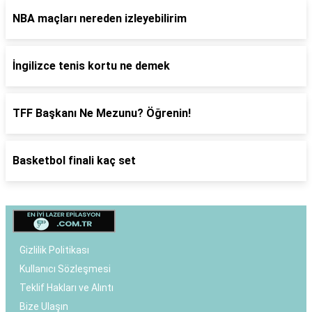
NBA maçları nereden izleyebilirim
İngilizce tenis kortu ne demek
TFF Başkanı Ne Mezunu? Öğrenin!
Basketbol finali kaç set
Gizlilik Politikası
Kullanıcı Sözleşmesi
Teklif Hakları ve Alıntı
Bize Ulaşın