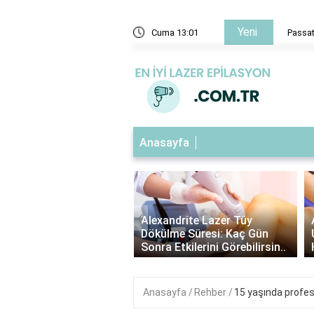
Yeni
eğin Konuştuğunu Görmek - Anlamı ve Yorumları
Cuma 13:01
Passat 
Anasayfa
‹
ndrite Lazer: Hangi Kıl
Alexandrite Lazer Tüy
e Uygundur? |
Dökülme Süresi: Kaç Gün
ndrite Lazer Hakkında ..
Sonra Etkilerini Görebilirsin..
Anasayfa
Rehber
15 yaşında profes