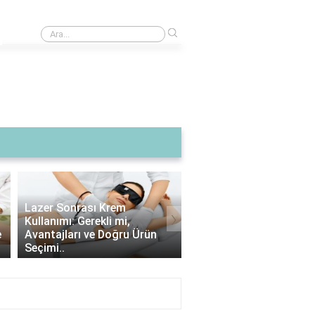
›
Passat B8 R-Line ön tampon ne zaman çıktı?
Lazer Sonrası Krem
›
Kullanımı: Gerekli mi,
Lazer Epilasyon Sonras
e
Avantajları ve Doğru Ürün
Çıkan Tüyler: Doğru Al
Seçimi..
İpuçları ve Bakım Strate