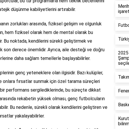
sporcular, bu tür programlarla hem teknik becerilerini
Merih
tejik düşünme kabiliyetlerini artırabilir.
işare
ın zorlukları arasında, fiziksel gelişim ve olgunluk
Futb
rın, hem fiziksel olarak hem de mental olarak bu
Türki
. Bu noktada, kendilerini sürekli geliştirmek ve
 son derece önemlidir. Ayrıca, aile desteği ve doğru
2025
Şampi
rlerine daha sağlam temellerle başlayabilirler.
seçile
plerinin genç yeteneklere olan ilgisidir. Bazı kulüpler,
Takım
onlara fırsatlar sunmak için özel tarama süreçleri
i bir performans sergilediklerinde, bu süreçte dikkat
Fener
er arasında rekabetin yüksek olması, genç futbolcuların
Baske
ilir. Bu nedenle, sürekli olarak kendilerini geliştiren ve
satlar yakalayabilirler.
Kurut
bilin