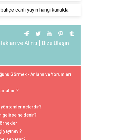
bahçe canlı yayın hangi kanalda
Hakları ve Alıntı
Bize Ulaşın
ğunu Görmek - Anlamı ve Yorumları
ar alınır?
li yöntemler nelerdir?
 gelirse ne denir?
 örnekler
i yayınevi?
ne işe yarar?