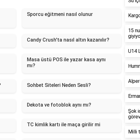
Su iç
Sporcu eğitmeni nasıl olunur
Karg
15 nu
giyiy
Candy Crush'ta nasıl altın kazanılır?
U14 L
Masa üstü POS ile yazar kasa aynı
mı?
Humme
Alper
?
Sohbet Siteleri Neden Sesli?
Erman
Dekota ve fotoblok aynı mı?
Şok i
görev
TC kimlik kartı ile maça girilir mi
Milli 