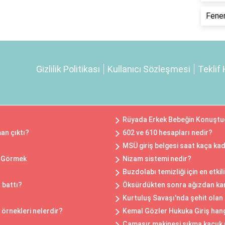
Fener
Gizlilik Politikası
Kullanıcı Sözleşmesi
Teklif 
Rüyada Erkek Bebeğin Konuştu
an çıktı?
602 ve 610 hesapları nedir?
MSÜ giriş belgesi saat kaça kad
ü Görmek
Nizam sistemi nedir?
Buzdolabı temizliği için en etki
 battı?
Öksürdükten sonra ağızdan kan
Kurtuluş Savaşı'nda şehit olan
 örnekleri nelerdir?
Kemal Gözler Hukuka Giriş hang
Çamaşır makinesi sıkma kaçuk 