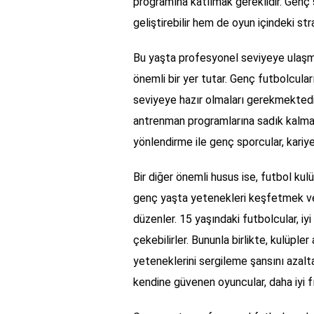
programına katılmak gereklidir. Genç 
geliştirebilir hem de oyun içindeki stra
Bu yaşta profesyonel seviyeye ulaşman
önemli bir yer tutar. Genç futbolcula
seviyeye hazır olmaları gerekmektedir
antrenman programlarına sadık kalmak
yönlendirme ile genç sporcular, kariye
Bir diğer önemli husus ise, futbol kulü
genç yaşta yetenekleri keşfetmek ve 
düzenler. 15 yaşındaki futbolcular, iy
çekebilirler. Bununla birlikte, kulüpl
yeteneklerini sergileme şansını azaltab
kendine güvenen oyuncular, daha iyi fır