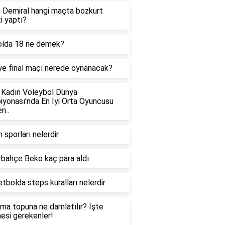
 Demiral hangi maçta bozkurt
ti yaptı?
olda 18 ne demek?
ye final maçı nerede oynanacak?
 Kadın Voleybol Dünya
yonası'nda En İyi Orta Oyuncusu
n..
 sporları nelerdir
bahçe Beko kaç para aldı
tbolda steps kuralları nelerdir
ma topuna ne damlatılır? İşte
mesi gerekenler!