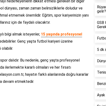
yı hedefleyenlerin dikkat etmesi gereken bir diğer
Rüya
bol dünyası, zaman zaman belirsizliklerle doludur ve
gelir?
 ihmal etmemek önemlidir. Eğitim, spor kariyerinizin yanı
larınız için de faydalı olacaktır.
GSB H
Gerek
ylı bilgi almak isteyenler,
15 yaşında profesyonel
Futbo
edebilirler. Genç yaşta futbol kariyeri üzerine
olabilir.
5 dk 
r spor dalıdır. Bu nedenle, genç yaşta profesyonel
Dünya
da ilerlemekte kararlı olmaları ve her fırsatı
Tenis
pilasyon.com.tr, hayatın farklı alanlarında doğru kararlar
aya devam etmektedir.
Benzi
Ayak 