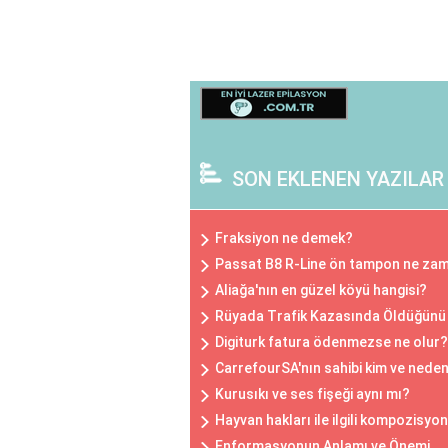
SON EKLENEN YAZILAR
Fraksiyon ne demek?
Passat B8 R-Line ön tampon ne zam
Aliağa'nın en güzel köyü hangisi?
Rüyada Trafik Kazasında Öldüğün
Digiturk fatura ödenmezse ne olur?
CarrefourSA'nın sahibi kim ve neden
Kurusıkı ve ses fişeği aynı mı?
Hayvan hakları ile ilgili kompozisyon
Enformasyonun Anlamı ve Önemi