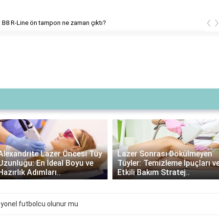
‹
B8 R-Line ön tampon ne zaman çıktı?
Alexandrite Lazer Öncesi Tüy
Lazer Sonrası Dökülmeyen
Uzunluğu: En İdeal Boyu ve
Tüyler: Temizleme İpuçları v
Hazırlık Adımları..
Etkili Bakım Stratej..
yonel futbolcu olunur mu