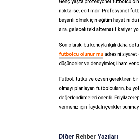
Genç yaşta profesyonel futbolcu olma
nokta ise, eğitimdir. Profesyonel fut
başarılı olmak için eğitim hayatını da
sıra, gelecekteki alternatif kariyer yol
Son olarak, bu konuyla ilgili daha deta
futbolcu olunur mu
adresini ziyaret 
düşünceler ve deneyimler, ilham verici 
Futbol, tutku ve özveri gerektiren bi
olmayı planlayan futbolcuların, bu yol
değerlendirmeleri önerilir. Eniyilazere
vermeniz için faydalı içerikler sunm
Diğer
Rehber
Yazıları