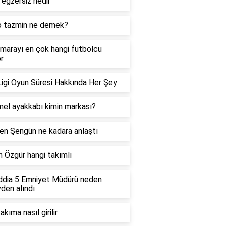
i egzersiz nedir
o tazmin ne demek?
marayı en çok hangi futbolcu
or
igi Oyun Süresi Hakkında Her Şey
l ayakkabı kimin markası?
en Şengün ne kadara anlaştı
 Özgür hangi takımlı
ddia 5 Emniyet Müdürü neden
den alındı
takıma nasıl girilir