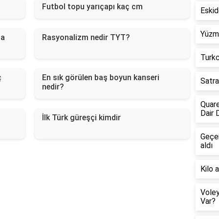
Futbol topu yarıçapı kaç cm
Eskid
Yüzme
da
Rasyonalizm nedir TYT?
Turkc
ç
En sık görülen baş boyun kanseri
Satra
nedir?
Quare
Dair 
İlk Türk güreşçi kimdir
Geçen
aldı
Kilo 
Voley
Var?