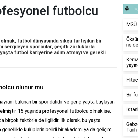
ofesyonel futbolcu
R
MSÜ g
Öksür
olmak, futbol dünyasında sıkça tartışılan bir
ne de
 sergileyen sporcular, çeşitli zorluklarla
 yaşta futbol kariyerine adım atmayı ve gerekli
Kemal
yayın
Hitac
bolcu olunur mu
Bir f
ayranı bulunan bir spor dalıdır ve genç yaşta başlayan
İstan
e gelmiştir. 15 yaşında profesyonel futbolcu olmak ise,
birçok faktörle de ilgilidir. İlk olarak, bu yaşta
Gebze
enellikle kulüplerin belirli bir akademi ya da gelişim
Tarih