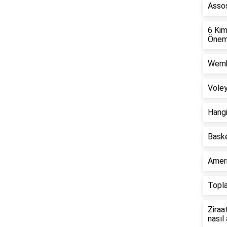
Assos
6 Kim
Öneml
Wembl
Voley
Hangi
Bask
Ameri
Topla
Ziraa
nasıl 