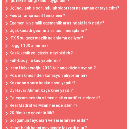
İpotekte hangi kanun uygulanır?
Üçüncü şahıs sorumluluk sigortası ne zaman ortaya çıktı?
Fiesta far içi nasıl temizlenir?
Egemenlik ve milli egemenlik arasındaki fark nedir?
Uçak kanadı geometrisi nasıl hesaplanır?
IPX 5 su geçirmezlik ne anlama geliyor?
Togg T10X alınır mı?
Kesik kesik yol çizgisi neyi bildirir?
Full-body ile kas yapılır mı?
İrem Helvacıoğlu 2013'te hangi dizide oynadı?
Pos makinesinden komisyon alıyorlar mı?
Kazadan sonra kasko nasıl yapılır?
Oy Havar Ahmet Kaya kime yazdı?
Telegram hesabı silmenin alternatifleri nelerdir?
Real Madrid vs Milan nerede izlenir?
2K film kaç çözünürlük?
Sorgumun faydaları ve zararları nelerdir?
Hangi balık hangi mevsimde lezzetli olur?