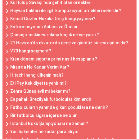
Kurtuluş Savaşı'nda şehit olan örnekler
Hayvan hakları ile ilgili kompozisyon örnekleri nelerdir?
Kemal Gözler Hukuka Giriş hangi yayınevi?
Enformasyonun Anlamı ve Önemi
Çamaşır makinesi sıkma kaçuk ne işe yarar?
21 Haziran'da ekvatorda gece ve gündüz süresi eşit midir?
V70 hangi segment?
Kısa dönem sigorta primi nasıl hesaplanır?
Mısırda Ne Kadar Verim Var?
Hitachi hangi ülkenin malı?
Eti Pay Kek diyette yenir mi?
Zehra Güneş evli mi bekar mı?
En pahalı Brezilyalı futbolcular kimlerdir
Futbolcuların yanında çıkan çocuklara ne denir?
Bir futbolcu sigara içerse ne olur
İstanbul Boks Şampiyonası ne zaman?
Yan hakemler ne kadar para alıyor