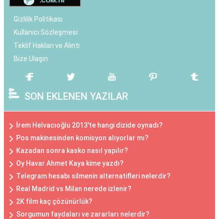
Gizlilik Politikası
Kullanıcı Sözleşmesi
Teklif Hakları ve Alıntı
Bize Ulaşın
SON EKLENEN YAZILAR
İrem Helvacıoğlu 2013'te hangi dizide oynadı?
Pos makinesinden komisyon alıyorlar mı?
Kazadan sonra kasko nasıl yapılır?
Oy Havar Ahmet Kaya kime yazdı?
Telegram hesabı silmenin alternatifleri nelerdir?
Real Madrid vs Milan nerede izlenir?
2K film kaç çözünürlük?
Sorgumun faydaları ve zararları nelerdir?