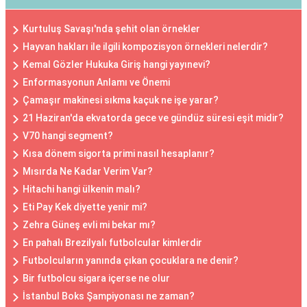
Kurtuluş Savaşı'nda şehit olan örnekler
Hayvan hakları ile ilgili kompozisyon örnekleri nelerdir?
Kemal Gözler Hukuka Giriş hangi yayınevi?
Enformasyonun Anlamı ve Önemi
Çamaşır makinesi sıkma kaçuk ne işe yarar?
21 Haziran'da ekvatorda gece ve gündüz süresi eşit midir?
V70 hangi segment?
Kısa dönem sigorta primi nasıl hesaplanır?
Mısırda Ne Kadar Verim Var?
Hitachi hangi ülkenin malı?
Eti Pay Kek diyette yenir mi?
Zehra Güneş evli mi bekar mı?
En pahalı Brezilyalı futbolcular kimlerdir
Futbolcuların yanında çıkan çocuklara ne denir?
Bir futbolcu sigara içerse ne olur
İstanbul Boks Şampiyonası ne zaman?